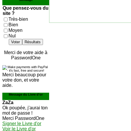
Que pensez-vous du
site ?
Très-bien
Bien
Moyen
Nul
Voter
Résultats
Merci de votre aide à
PasswordOne
Merci beaucoup pour
votre don, et votre
aide.
Message du Livre d'or
ZaZa
Ok poupée, j'aurai ton
mot de passe !
Merci PasswordOne
Signer le Livre d'or
Voir le Livre d'or