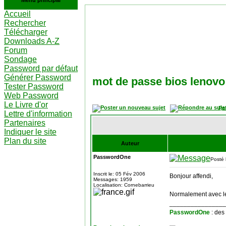
Menu principal
Accueil
Rechercher
Télécharger
Downloads A-Z
Forum
Sondage
Password par défaut
Générer Password
mot de passe bios lenovo 
Tester Password
Web Password
Le Livre d'or
Pa
Lettre d'information
Partenaires
Indiquer le site
Plan du site
Auteur
PasswordOne
Posté 
Inscrit le: 05 Fév 2006
Bonjour affendi,
Messages: 1959
Localisation: Cornebarrieu
Normalement avec le 
________________
PasswordOne
: des