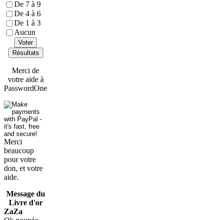
De 7 à 9
De 4 à 6
De 1 à 3
Aucun
Voter
Résultats
Merci de
votre aide à
PasswordOne
Merci
beaucoup
pour votre
don, et votre
aide.
Message du
Livre d'or
ZaZa