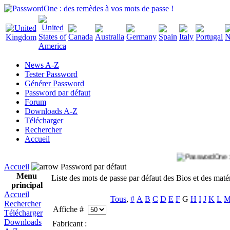
News A-Z
Tester Password
Générer Password
Password par défaut
Forum
Downloads A-Z
Télécharger
Rechercher
Accueil
Accueil
Password par défaut
Menu
Liste des mots de passe par défaut des Bios et des maté
principal
Accueil
Tous
,
#
A
B
C
D
E
F
G
H
I
J
K
L
Rechercher
Affiche #
Télécharger
Downloads
Fabricant :