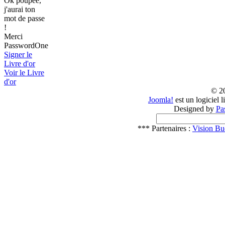
Ok poupée,
j'aurai ton
mot de passe
!
Merci
PasswordOne
Signer le
Livre d'or
Voir le Livre
d'or
© 2
Joomla!
est un logiciel 
Designed by
Pa
*** Partenaires :
Vision Bu