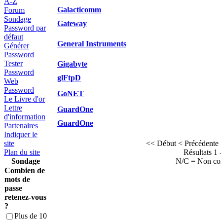
A-Z
Galacticomm
Forum
Sondage
Gateway
Password par
défaut
General Instruments
Générer
Password
Tester
Gigabyte
Password
glFtpD
Web
Password
GoNET
Le Livre d'or
Lettre
GuardOne
d'information
GuardOne
Partenaires
Indiquer le
site
<< Début
< Précédente
Plan du site
Résultats 1 
Sondage
N/C = Non c
Combien de
mots de
passe
retenez-vous
?
Plus de 10