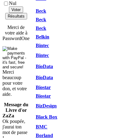
Nul
Voter
Beck
Résultats
Beck
Merci de
Beck
votre aide à
Belkin
PasswordOne
Bintec
Bintec
BioData
Merci
beaucoup
BioData
pour votre
Biostar
don, et votre
aide.
Biostar
Message du
BizDesign
Livre d'or
ZaZa
Black Box
Ok poupée,
j'aurai ton
BMC
mot de passe
Borland
!