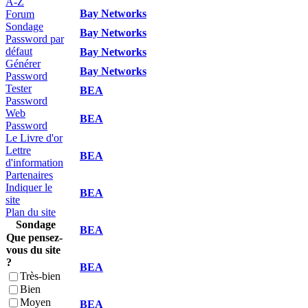
A-Z
Bay Networks
Forum
Sondage
Bay Networks
Password par
défaut
Bay Networks
Générer
Bay Networks
Password
Tester
BEA
Password
Web
BEA
Password
Le Livre d'or
Lettre
BEA
d'information
Partenaires
Indiquer le
BEA
site
Plan du site
Sondage
BEA
Que pensez-
vous du site
?
BEA
Très-bien
Bien
Moyen
BEA