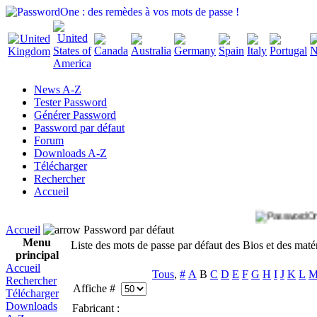
News A-Z
Tester Password
Générer Password
Password par défaut
Forum
Downloads A-Z
Télécharger
Rechercher
Accueil
Accueil
Password par défaut
Menu
Liste des mots de passe par défaut des Bios et des maté
principal
Accueil
Tous
,
#
A
B
C
D
E
F
G
H
I
J
K
L
Rechercher
Affiche #
Télécharger
Downloads
Fabricant :