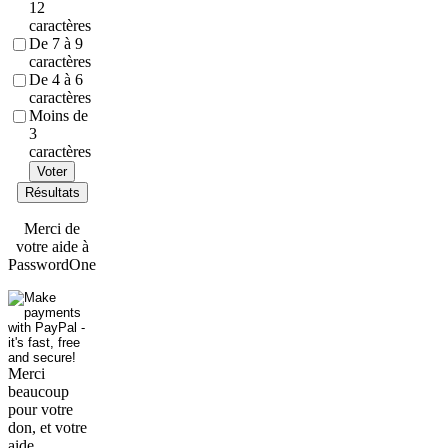
12
caractères
De 7 à 9
caractères
De 4 à 6
caractères
Moins de
3
caractères
Voter
Résultats
Merci de
votre aide à
PasswordOne
Merci
beaucoup
pour votre
don, et votre
aide.