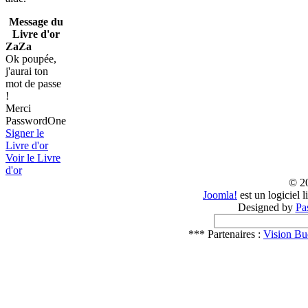
Message du
Livre d'or
ZaZa
Ok poupée,
j'aurai ton
mot de passe
!
Merci
PasswordOne
Signer le
Livre d'or
Voir le Livre
d'or
© 2
Joomla!
est un logiciel 
Designed by
Pa
*** Partenaires :
Vision Bu