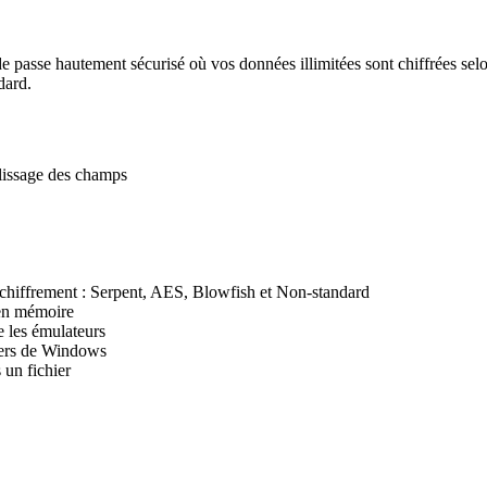
 passe hautement sécurisé où vos données illimitées sont chiffrées se
dard.
plissage des champs
 chiffrement : Serpent, AES, Blowfish et Non-standard
 en mémoire
e les émulateurs
iers de Windows
 un fichier