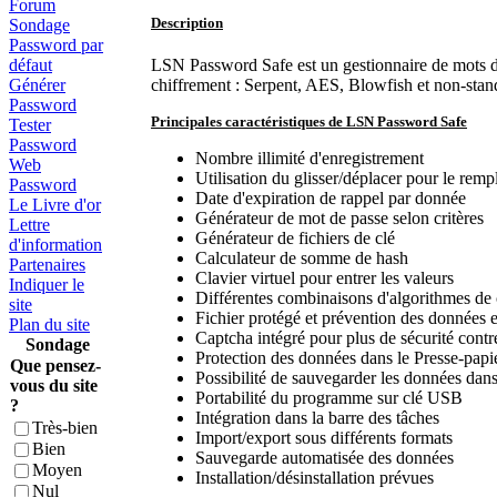
Forum
Description
Sondage
Password par
défaut
LSN Password Safe est un gestionnaire de mots de
Générer
chiffrement : Serpent, AES, Blowfish et non-stan
Password
Principales caractéristiques de LSN Password Safe
Tester
Password
Nombre illimité d'enregistrement
Web
Utilisation du glisser/déplacer pour le rem
Password
Date d'expiration de rappel par donnée
Le Livre d'or
Générateur de mot de passe selon critères
Lettre
Générateur de fichiers de clé
d'information
Calculateur de somme de hash
Partenaires
Clavier virtuel pour entrer les valeurs
Indiquer le
Différentes combinaisons d'algorithmes de
site
Fichier protégé et prévention des données
Plan du site
Captcha intégré pour plus de sécurité contr
Sondage
Protection des données dans le Presse-pap
Que pensez-
Possibilité de sauvegarder les données dans
vous du site
Portabilité du programme sur clé USB
?
Intégration dans la barre des tâches
Très-bien
Import/export sous différents formats
Bien
Sauvegarde automatisée des données
Moyen
Installation/désinstallation prévues
Nul