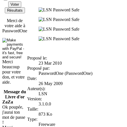
Voter
Résultats
Merci de
votre aide à
PasswordOne
Proposé le:
Merci
23 Mar 2010
beaucoup
Proposé par:
pour votre
PasswordOne (PasswordOne)
don, et votre
Date:
aide.
26 May 2009
Auteur(s):
Message du
LSN
Livre d'or
Version:
ZaZa
3.1.0.0
Ok poupée,
Taille:
j'aurai ton
873 Ko
mot de passe
Type:
!
Freeware