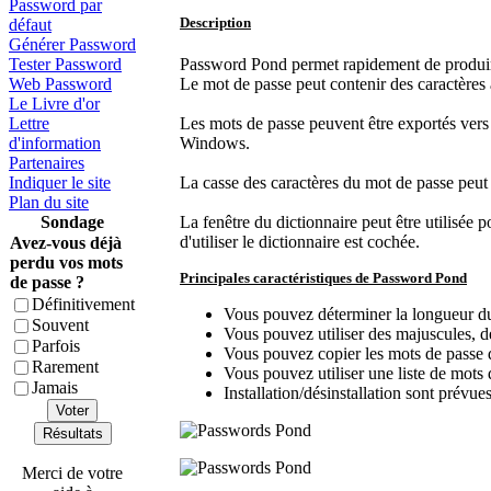
Password par
Description
défaut
Générer Password
Tester Password
Password Pond permet rapidement de produire 
Web Password
Le mot de passe peut contenir des caractères 
Le Livre d'or
Lettre
Les mots de passe peuvent être exportés vers 
d'information
Windows.
Partenaires
Indiquer le site
La casse des caractères du mot de passe peut 
Plan du site
Sondage
La fenêtre du dictionnaire peut être utilisée p
d'utiliser le dictionnaire est cochée.
Avez-vous déjà
perdu vos mots
Principales caractéristiques de Password Pond
de passe ?
Définitivement
Vous pouvez déterminer la longueur du
Souvent
Vous pouvez utiliser des majuscules, d
Parfois
Vous pouvez copier les mots de passe 
Rarement
Vous pouvez utiliser une liste de mots 
Jamais
Installation/désinstallation sont prévue
Voter
Résultats
Merci de votre