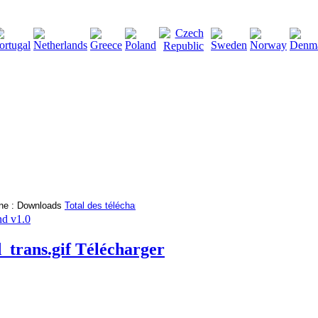
2115132
Total des téléchargements
:
|
Total des fichiers à t
d v1.0
Télécharger