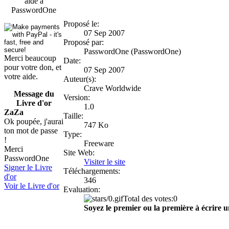
aide à
PasswordOne
Proposé le:
07 Sep 2007
Proposé par:
PasswordOne (PasswordOne)
Merci beaucoup
Date:
pour votre don, et
07 Sep 2007
votre aide.
Auteur(s):
Crave Worldwide
Message du
Version:
Livre d'or
1.0
ZaZa
Taille:
Ok poupée, j'aurai
747 Ko
ton mot de passe
Type:
!
Freeware
Merci
Site Web:
PasswordOne
Visiter le site
Signer le Livre
Téléchargements:
d'or
346
Voir le Livre d'or
Evaluation:
Total des votes:0
Soyez le premier ou la première à écrire u