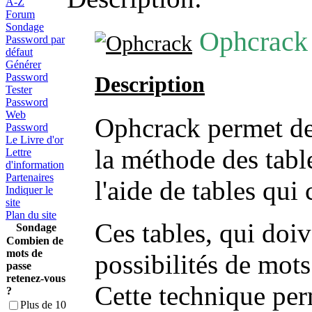
A-Z
Forum
Sondage
Ophcrack 
Password par
défaut
Générer
Password
Description
Tester
Password
Web
Ophcrack permet de
Password
Le Livre d'or
la méthode des tabl
Lettre
d'information
Partenaires
l'aide de tables qui 
Indiquer le
site
Plan du site
Ces tables, qui doiv
Sondage
Combien de
mots de
possibilités de mots
passe
retenez-vous
Cette technique per
?
Plus de 10