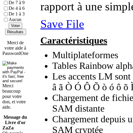
De 7 à 9
rapport à une simple
De 4 à 6
De 1 à 3
Aucun
Save File
Voter
Résultats
Caractéristiques
Merci de
votre aide à
Multiplateformes
PasswordOne
Tables Rainbow alph
Les accents LM sont 
â ã Ò Ó Ô Õ ò ó ô õ Ì Í
Merci
beaucoup
Chargement de fichie
pour votre
don, et votre
SAM distante
aide.
Chargement depuis un
Message du
Livre d'or
SAM cryptée
ZaZa