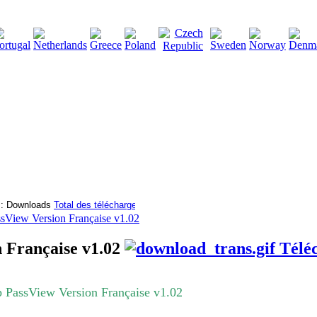
2115136
Total des téléchargements
:
|
Total des fichiers à télé
sView Version Française v1.02
 Française v1.02
Télé
PassView Version Française v1.02