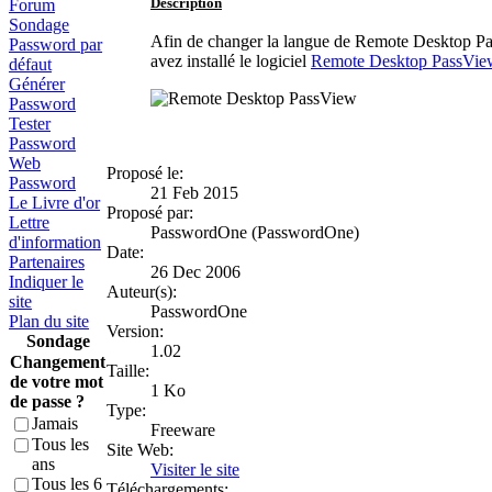
Description
Forum
Sondage
Afin de changer la langue de Remote Desktop PassV
Password par
avez installé le logiciel
Remote Desktop PassVie
défaut
Générer
Password
Tester
Password
Web
Proposé le:
Password
21 Feb 2015
Le Livre d'or
Proposé par:
Lettre
PasswordOne (PasswordOne)
d'information
Date:
Partenaires
26 Dec 2006
Indiquer le
Auteur(s):
site
PasswordOne
Plan du site
Version:
Sondage
1.02
Changement
Taille:
de votre mot
1 Ko
de passe ?
Type:
Jamais
Freeware
Tous les
Site Web:
ans
Visiter le site
Tous les 6
Téléchargements: