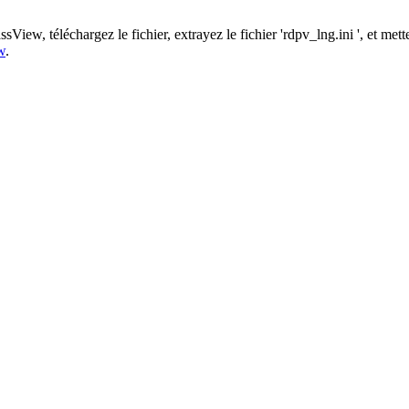
iew, téléchargez le fichier, extrayez le fichier 'rdpv_lng.ini ', et met
w
.