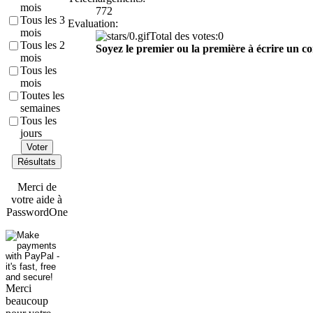
mois
772
Tous les 3
Evaluation:
mois
Total des votes:0
Tous les 2
Soyez le premier ou la première à écrire un co
mois
Tous les
mois
Toutes les
semaines
Tous les
jours
Voter
Résultats
Merci de
votre aide à
PasswordOne
Merci
beaucoup