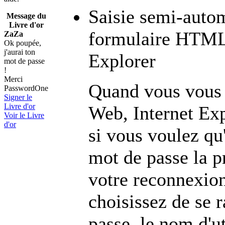
Saisie semi-auto
Message du
Livre d'or
formulaire HTML 
ZaZa
Ok poupée,
j'aurai ton
Explorer
mot de passe
!
Merci
Quand vous vous 
PasswordOne
Signer le
Livre d'or
Web, Internet Ex
Voir le Livre
d'or
si vous voulez qu
mot de passe la p
votre reconnexion 
choisissez de se 
passe, le nom d'ut