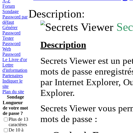
A-Z
Forum
Description:
Sondage
Password par
défaut
Sec
Générer
Password
Tester
Description
Password
Web
Password
Secrets Viewer est un peti
Le Livre d'or
Lettre
mots de passe enregistré
d'information
Partenaires
par Internet Explorer, 
Indiquer le
site
Explorer.
Plan du site
Sondage
Longueur
Secrets Viewer vous perm
de votre mot
de passe ?
mots de passe :
Plus de 13
caractères
De 10 à