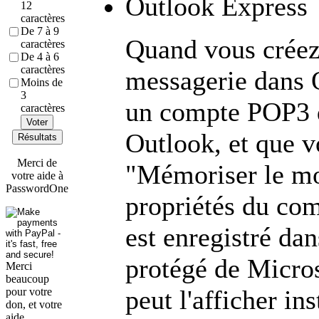
Outlook Express
12
caractères
De 7 à 9
Quand vous créez
caractères
De 4 à 6
caractères
messagerie dans 
Moins de
3
un compte POP3 
caractères
Voter
Outlook, et que v
Résultats
Merci de
"Mémoriser le mo
votre aide à
PasswordOne
propriétés du com
est enregistré da
protégé de Microso
Merci
beaucoup
peut l'afficher in
pour votre
don, et votre
aide.