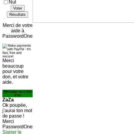
Nul
Voter
Résultats
Merci de votre
aide à
PasswordOne
Merci
beaucoup
pour votre
don, et votre
aide.
Message du Livre
d'or
ZaZa
Ok poupée,
j'aurai ton mot
de passe !
Merci
PasswordOne
Signer le