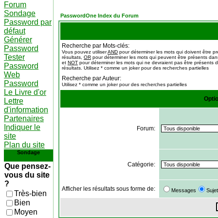
Forum
Sondage
PasswordOne Index du Forum
Password par
défaut
Générer
Recherche par Mots-clés:
Password
Vous pouvez utiliser
AND
pour déterminer les mots qui doivent être p
Tester
résultats,
OR
pour déterminer les mots qui peuvent être présents dans
et
NOT
pour déterminer les mots qui ne devraient pas être présents d
Password
résultats. Utilisez * comme un joker pour des recherches partielles
Web
Recherche par Auteur:
Password
Utilisez * comme un joker pour des recherches partielles
Le Livre d'or
Opti
Lettre
d'information
Partenaires
Indiquer le
Forum:
site
Plan du site
Sondage
Catégorie:
Que pensez-
vous du site
?
Afficher les résultats sous forme de:
Messages
Suje
Très-bien
Bien
Moyen