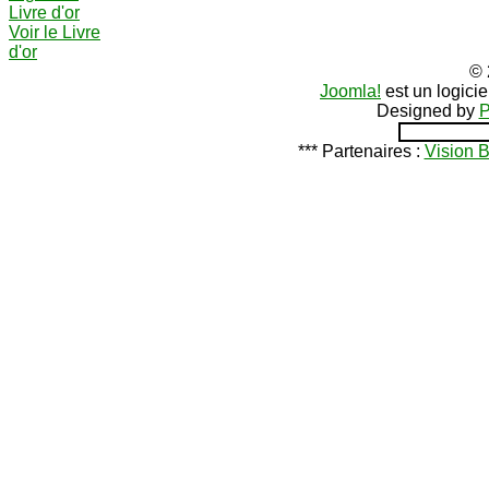
Livre d'or
Voir le Livre
d'or
© 
Joomla!
est un logici
Designed by
P
*** Partenaires :
Vision 