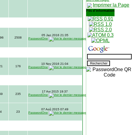
Imprimer la Page
Fils d'information
05 Jan 2016 21:35
96
2508
PasswordOne
10 Nov 2016 21:04
21
176
PasswordOne
17 Avr 2015 19:37
49
235
PasswordOne
07 Aoû 2015 07:49
4
23
PasswordOne