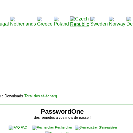
2115136
Total des téléchargements
:
|
Total des fichiers à tél
PasswordOne
des remèdes à vos mots de passe !
FAQ
Rechercher
S'enregistrer