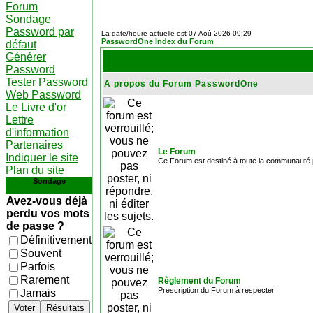
Forum
Sondage
Password par
La date/heure actuelle est 07 Aoû 2026 09:29
PasswordOne Index du Forum
défaut
Générer
Password
Tester Password
A propos du Forum PasswordOne
Web Password
Le Livre d'or
Lettre
d'information
Partenaires
Le Forum
Indiquer le site
Ce Forum est destiné à toute la communauté p
Plan du site
Sondage
Avez-vous déjà
perdu vos mots
de passe ?
Définitivement
Souvent
Parfois
Rarement
Règlement du Forum
Prescription du Forum à respecter
Jamais
Voter
Résultats