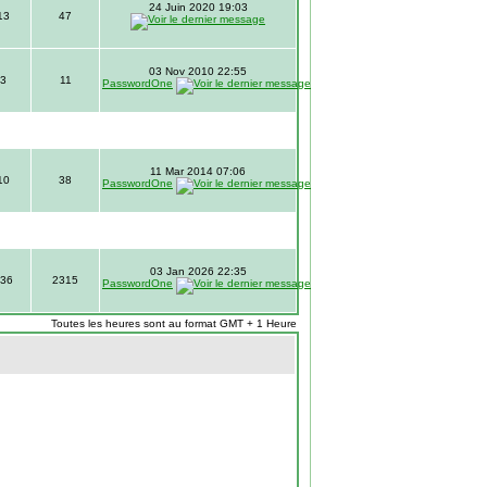
24 Juin 2020 19:03
13
47
03 Nov 2010 22:55
3
11
PasswordOne
11 Mar 2014 07:06
10
38
PasswordOne
03 Jan 2026 22:35
36
2315
PasswordOne
Toutes les heures sont au format GMT + 1 Heure