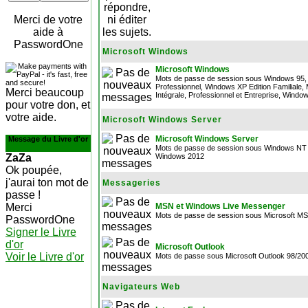
Merci de votre
aide à
PasswordOne
Microsoft Windows
Microsoft Windows
Mots de passe de session sous Windows 95, 
Professionnel, Windows XP Edition Familiale, 
Merci beaucoup
Intégrale, Professionnel et Entreprise, Wind
pour votre don, et
votre aide.
Microsoft Windows Server
Microsoft Windows Server
Message du Livre d'or
Mots de passe de session sous Windows NT 
ZaZa
Windows 2012
Ok poupée,
j'aurai ton mot de
Messageries
passe !
Merci
MSN et Windows Live Messenger
Mots de passe de session sous Microsoft 
PasswordOne
Signer le Livre
d'or
Microsoft Outlook
Voir le Livre d'or
Mots de passe sous Microsoft Outlook 98/20
Navigateurs Web