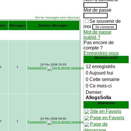
Mot de passe
Voir les messages sans réponses
Se souvenir de
jets
Messages
Derniers Messages
moi
Mot de passe
oublié ?
Pas encore de
compte ?
Enregistrez-vous
Membres actifs
24 Fév 2006 10:03
12 enregistrés
1
1
PasswordOne
0 Aujourd hui
0 Cette semaine
0 Ce mois-ci
Dernier:
AllogsSolla
Webmestre
Site en Favoris
Page en Favoris
24 Fév 2006 09:50
1
1
PasswordOne
Page de
démarrage