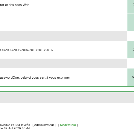
rer et des sites Web
2000/2002/2003/2007/2010/2013/2016
5
PasswordOne, celui-ci vous sert à vous exprimer
 Invisible et 333 Invités [
Administrateur
] [
Modérateur
]
le 02 Juil 2026 06:44