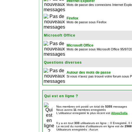
Internet Explorer
Mots de passe des connexions Internet Explo
Firefox
Mots de passe sous Firefox
Microsoft Office
Microsoft Office
Mots de passe sous Microsoft Office 95/97/
Questions diverses
Autour des mots de passe
Si vous n'avez pas trouvé votre forum sous 
Qui est en ligne ?
Nos membres ont posté un total de
5355
messages
Nous avons
11
membres enregistrés
L'utilisateur enregistré le plus récent est
AllogsSolla
Il y a en tout
333
utilisateurs en ligne :: 0 Enregistré, 0
Le record du nombre d'utilisateurs en ligne est de
2988
Utilisateurs enregistrés : Aucun