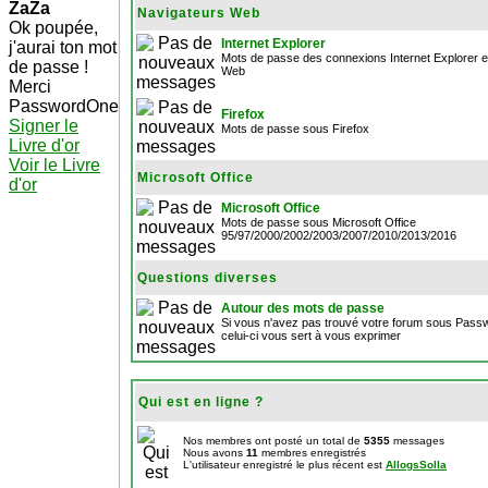
ZaZa
Navigateurs Web
Ok poupée,
Internet Explorer
j'aurai ton mot
Mots de passe des connexions Internet Explorer et
de passe !
Web
Merci
PasswordOne
Firefox
Signer le
Mots de passe sous Firefox
Livre d'or
Voir le Livre
Microsoft Office
d'or
Microsoft Office
Mots de passe sous Microsoft Office
95/97/2000/2002/2003/2007/2010/2013/2016
Questions diverses
Autour des mots de passe
Si vous n'avez pas trouvé votre forum sous Pas
celui-ci vous sert à vous exprimer
Qui est en ligne ?
Nos membres ont posté un total de
5355
messages
Nous avons
11
membres enregistrés
L'utilisateur enregistré le plus récent est
AllogsSolla