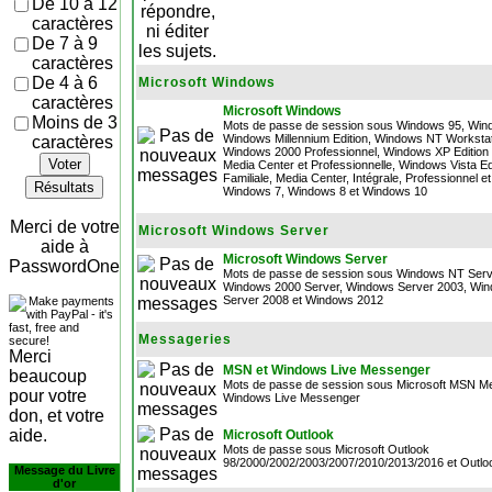
De 10 à 12
caractères
De 7 à 9
caractères
De 4 à 6
Microsoft Windows
caractères
Microsoft Windows
Moins de 3
Mots de passe de session sous Windows 95, Win
Windows Millennium Edition, Windows NT Workstat
caractères
Windows 2000 Professionnel, Windows XP Edition F
Voter
Media Center et Professionnelle, Windows Vista Ed
Familiale, Media Center, Intégrale, Professionnel et
Résultats
Windows 7, Windows 8 et Windows 10
Merci de votre
Microsoft Windows Server
aide à
Microsoft Windows Server
PasswordOne
Mots de passe de session sous Windows NT Serv
Windows 2000 Server, Windows Server 2003, Wi
Server 2008 et Windows 2012
Messageries
Merci
MSN et Windows Live Messenger
beaucoup
Mots de passe de session sous Microsoft MSN M
pour votre
Windows Live Messenger
don, et votre
aide.
Microsoft Outlook
Mots de passe sous Microsoft Outlook
98/2000/2002/2003/2007/2010/2013/2016 et Outlo
Message du Livre
d'or