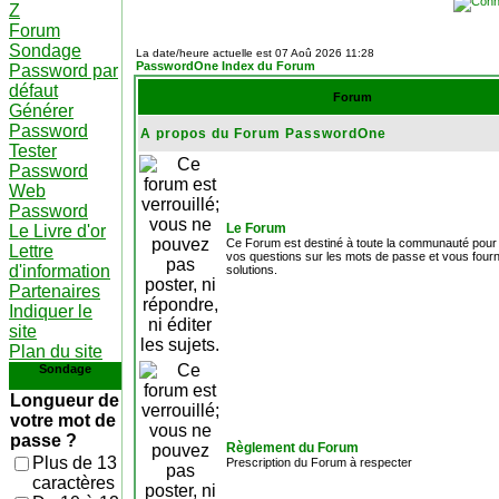
Z
Forum
Sondage
La date/heure actuelle est 07 Aoû 2026 11:28
PasswordOne Index du Forum
Password par
défaut
Forum
Générer
Password
A propos du Forum PasswordOne
Tester
Password
Web
Password
Le Forum
Le Livre d'or
Ce Forum est destiné à toute la communauté pour
Lettre
vos questions sur les mots de passe et vous fourn
d'information
solutions.
Partenaires
Indiquer le
site
Plan du site
Sondage
Longueur de
votre mot de
passe ?
Règlement du Forum
Plus de 13
Prescription du Forum à respecter
caractères