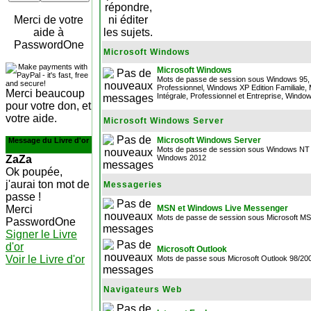
Merci de votre
aide à
PasswordOne
Microsoft Windows
Microsoft Windows
Mots de passe de session sous Windows 95, 
Professionnel, Windows XP Edition Familiale, 
Merci beaucoup
Intégrale, Professionnel et Entreprise, Wind
pour votre don, et
votre aide.
Microsoft Windows Server
Microsoft Windows Server
Message du Livre d'or
Mots de passe de session sous Windows NT 
ZaZa
Windows 2012
Ok poupée,
j'aurai ton mot de
Messageries
passe !
Merci
MSN et Windows Live Messenger
Mots de passe de session sous Microsoft 
PasswordOne
Signer le Livre
d'or
Microsoft Outlook
Voir le Livre d'or
Mots de passe sous Microsoft Outlook 98/20
Navigateurs Web