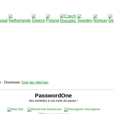
2115131
Total des téléchargements
:
|
Total des fichiers à tél
PasswordOne
des remèdes à vos mots de passe !
FAQ
Rechercher
S'enregistrer