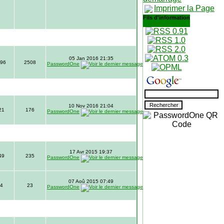
Imprimer la Page
Fils d'information
05 Jan 2016 21:35
96
2508
PasswordOne
10 Nov 2016 21:04
21
176
PasswordOne
17 Avr 2015 19:37
49
235
PasswordOne
07 Aoû 2015 07:49
4
23
PasswordOne