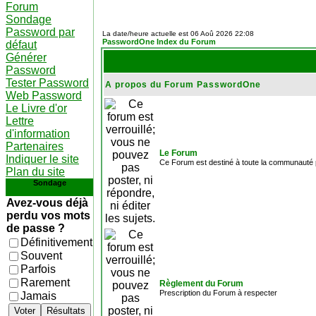
Forum
Sondage
Password par
La date/heure actuelle est 06 Aoû 2026 22:08
PasswordOne Index du Forum
défaut
Générer
Password
Tester Password
A propos du Forum PasswordOne
Web Password
Le Livre d'or
Lettre
d'information
Partenaires
Le Forum
Indiquer le site
Ce Forum est destiné à toute la communauté p
Plan du site
Sondage
Avez-vous déjà
perdu vos mots
de passe ?
Définitivement
Souvent
Parfois
Rarement
Règlement du Forum
Prescription du Forum à respecter
Jamais
Voter
Résultats