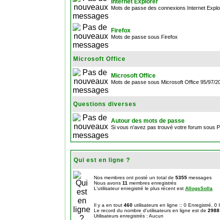
Internet Explorer
Mots de passe des connexions Internet Explo
Firefox
Mots de passe sous Firefox
Microsoft Office
Microsoft Office
Mots de passe sous Microsoft Office 95/97/
Questions diverses
Autour des mots de passe
Si vous n'avez pas trouvé votre forum sous 
Qui est en ligne ?
Nos membres ont posté un total de
5355
messages
Nous avons
11
membres enregistrés
L'utilisateur enregistré le plus récent est
AllogsSolla
Il y a en tout
460
utilisateurs en ligne :: 0 Enregistré, 0
Le record du nombre d'utilisateurs en ligne est de
2988
Utilisateurs enregistrés : Aucun