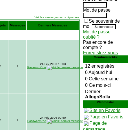
Mot de passe
Voir les messages sans réponses
Se souvenir de
jets
Messages
Derniers Messages
moi
Mot de passe
oublié ?
Pas encore de
compte ?
Enregistrez-vous
Membres actifs
24 Fév 2006 10:03
12 enregistrés
1
1
PasswordOne
0 Aujourd hui
0 Cette semaine
0 Ce mois-ci
Dernier:
AllogsSolla
Webmestre
Site en Favoris
Page en Favoris
24 Fév 2006 09:50
1
1
PasswordOne
Page de
démarrage