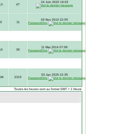
24 Juin 2020 19:03
13
47
03 Nov 2010 22:55
3
11
PasswordOne
11 Mar 2014 07:06
10
38
PasswordOne
03 Jan 2026 22:35
36
2315
PasswordOne
Toutes les heures sont au format GMT + 1 Heure