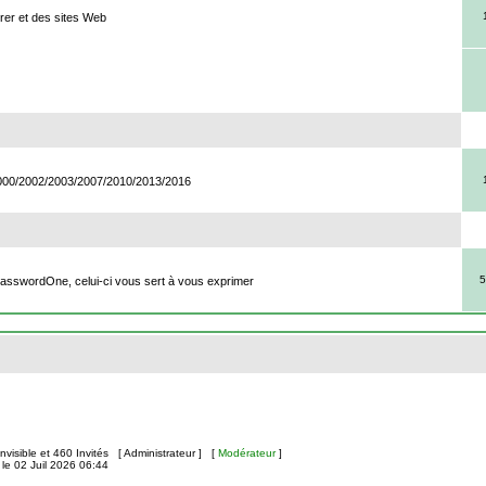
rer et des sites Web
2000/2002/2003/2007/2010/2013/2016
5
PasswordOne, celui-ci vous sert à vous exprimer
 Invisible et 460 Invités [
Administrateur
] [
Modérateur
]
le 02 Juil 2026 06:44