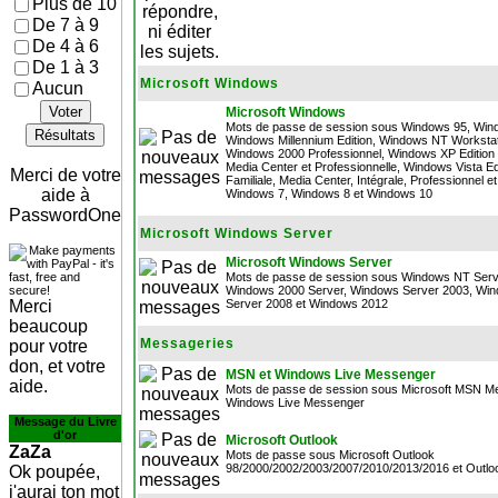
Plus de 10
De 7 à 9
De 4 à 6
De 1 à 3
Microsoft Windows
Aucun
Voter
Microsoft Windows
Mots de passe de session sous Windows 95, Win
Résultats
Windows Millennium Edition, Windows NT Workstat
Windows 2000 Professionnel, Windows XP Edition F
Media Center et Professionnelle, Windows Vista Ed
Merci de votre
Familiale, Media Center, Intégrale, Professionnel et
aide à
Windows 7, Windows 8 et Windows 10
PasswordOne
Microsoft Windows Server
Microsoft Windows Server
Mots de passe de session sous Windows NT Serv
Windows 2000 Server, Windows Server 2003, Wi
Merci
Server 2008 et Windows 2012
beaucoup
Messageries
pour votre
don, et votre
MSN et Windows Live Messenger
aide.
Mots de passe de session sous Microsoft MSN M
Windows Live Messenger
Message du Livre
d'or
Microsoft Outlook
ZaZa
Mots de passe sous Microsoft Outlook
98/2000/2002/2003/2007/2010/2013/2016 et Outlo
Ok poupée,
j'aurai ton mot