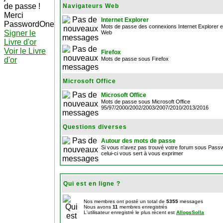
de passe !
Navigateurs Web
Merci
Internet Explorer
PasswordOne
Mots de passe des connexions Internet Explorer et
Signer le
Web
Livre d'or
Voir le Livre
Firefox
d'or
Mots de passe sous Firefox
Microsoft Office
Microsoft Office
Mots de passe sous Microsoft Office
95/97/2000/2002/2003/2007/2010/2013/2016
Questions diverses
Autour des mots de passe
Si vous n'avez pas trouvé votre forum sous Pas
celui-ci vous sert à vous exprimer
Qui est en ligne ?
Nos membres ont posté un total de
5355
messages
Nous avons
11
membres enregistrés
L'utilisateur enregistré le plus récent est
AllogsSolla