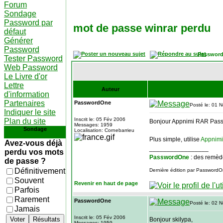
Forum
Sondage
Password par
mot de passe winrar perdu
défaut
Générer
Password
Password
Tester Password
Web Password
Le Livre d'or
Lettre
Auteur
d'information
Partenaires
PasswordOne
Posté le: 01 
Indiquer le site
Inscrit le: 05 Fév 2006
Plan du site
Bonjour Appnimi RAR Pass
Messages: 1959
Sondage
Localisation: Cornebarrieu
Plus simple, utilise
Appnimi
Avez-vous déjà
_________________
perdu vos mots
PasswordOne
: des remèd
de passe ?
Définitivement
Dernière édition par PasswordOn
Souvent
Revenir en haut de page
Parfois
Rarement
PasswordOne
Posté le: 02 
Jamais
Inscrit le: 05 Fév 2006
Voter
Résultats
Bonjour skilypa,
Messages: 1959