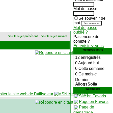
Mot de passe
Se souvenir de
moi
Mot de passe
oublié ?
Voir le sujet précédent
::
Voir le sujet suivant
Pas encore de
compte ?
Enregistrez-vous
Membres actifs
12 enregistrés
0 Aujourd hui
0 Cette semaine
0 Ce mois-ci
Dernier:
AllogsSolla
Webmestre
Site en Favoris
Page en Favoris
Page de
démarrage