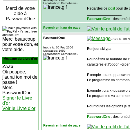
Localisation: Cornebarrieu
Merci de votre
Regardes ce
post
pour de p
aide à
_________________
PasswordOne
PasswordOne
: des remèd
Revenir en haut de page
PasswordOne
Merci beaucoup
Posté le: 09 
pour votre don, et
Inscrit le: 05 Fév 2006
Bonjour skilypa,
votre aide.
Messages: 1959
Localisation: Cornebarrieu
Message du Livre d'or
Pour définir le nombre de c
caractères et l'option
-g
per
ZaZa
Ok poupée,
Exemple : crark -ppassword.
j'aurai ton mot de
Le programme va commencer à
passe !
Merci
Exemple : crark -ppassword.
PasswordOne
Le programme va commencer 
Signer le Livre
d'or
Pour toutes les options je te
Voir le Livre d'or
_________________
PasswordOne
: des remèd
Revenir en haut de page