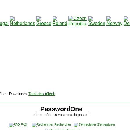
2115157
Total des téléchargements
:
|
Total des fichiers à 
PasswordOne
des remèdes à vos mots de passe !
FAQ
Rechercher
S'enregistrer