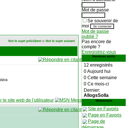
Mot de passe
Se souvenir de
moi
Mot de passe
oublié ?
Voir le sujet précédent
::
Voir le sujet suivant
Pas encore de
compte ?
Enregistrez-vous
Membres actifs
12 enregistrés
0 Aujourd hui
0 Cette semaine
0 Ce mois-ci
Dernier:
AllogsSolla
Webmestre
Site en Favoris
Page en Favoris
Page de
démarrage