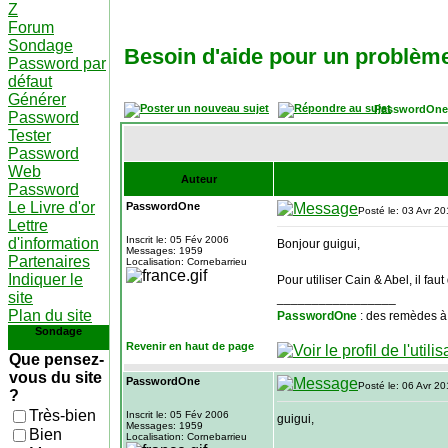
Z
Forum
Sondage
Besoin d'aide pour un problème
Password par
défaut
Générer
PasswordOne
Password
Tester
Password
Web
Auteur
Password
Le Livre d'or
PasswordOne
Posté le: 03 Avr 2
Lettre
Inscrit le: 05 Fév 2006
d'information
Bonjour guigui,
Messages: 1959
Partenaires
Localisation: Cornebarrieu
Indiquer le
Pour utiliser Cain & Abel, il fa
site
_________________
Plan du site
PasswordOne
: des remèdes à
Sondage
Revenir en haut de page
Que pensez-
vous du site
PasswordOne
Posté le: 06 Avr 2
?
Très-bien
Inscrit le: 05 Fév 2006
guigui,
Messages: 1959
Bien
Localisation: Cornebarrieu