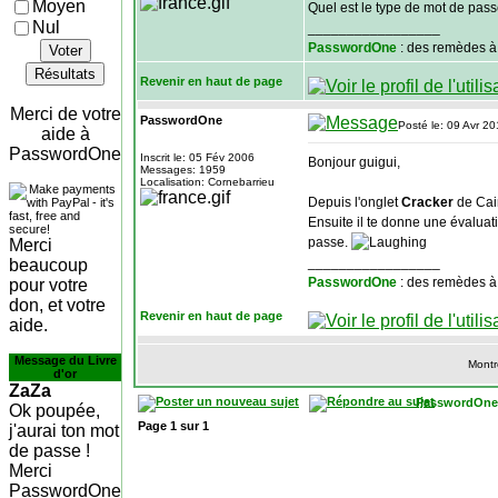
Moyen
Quel est le type de mot de pass
Nul
_________________
PasswordOne
: des remèdes à
Voter
Résultats
Revenir en haut de page
Merci de votre
PasswordOne
Posté le: 09 Avr 2
aide à
PasswordOne
Inscrit le: 05 Fév 2006
Bonjour guigui,
Messages: 1959
Localisation: Cornebarrieu
Depuis l'onglet
Cracker
de Cain
Ensuite il te donne une évaluat
passe.
Merci
_________________
beaucoup
PasswordOne
: des remèdes à
pour votre
don, et votre
Revenir en haut de page
aide.
Message du Livre
Montr
d'or
ZaZa
PasswordOne
Ok poupée,
Page
1
sur
1
j'aurai ton mot
de passe !
Merci
PasswordOne