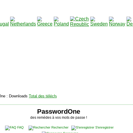
2115134
Total des téléchargements
:
|
Total des fichiers à 
PasswordOne
des remèdes à vos mots de passe !
FAQ
Rechercher
S'enregistrer