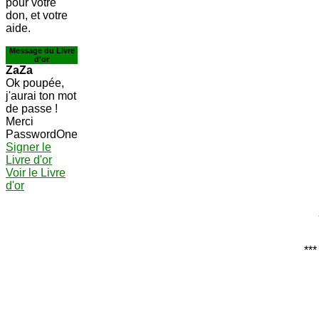
pour votre
don, et votre
aide.
Message du Livre
d'or
ZaZa
Ok poupée,
j'aurai ton mot
de passe !
Merci
PasswordOne
Signer le
Livre d'or
Voir le Livre
d'or
***