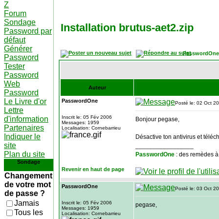
Z
Forum
Sondage
Installation brutus-aet2.zip
Password par
défaut
Générer
PasswordOne
Password
Tester
Password
Web
Auteur
Password
Le Livre d'or
PasswordOne
Posté le: 02 Oct 2
Lettre
Inscrit le: 05 Fév 2006
d'information
Bonjour pegase,
Messages: 1959
Partenaires
Localisation: Cornebarrieu
Indiquer le
Désactive ton antivirus et tél
site
_________________
Plan du site
PasswordOne
: des remèdes à
Sondage
Revenir en haut de page
Changement
de votre mot
PasswordOne
Posté le: 03 Oct 2
de passe ?
Jamais
Inscrit le: 05 Fév 2006
pegase,
Messages: 1959
Tous les
Localisation: Cornebarrieu