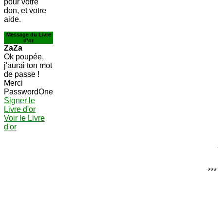
pour votre
don, et votre
aide.
Message du Livre
d'or
ZaZa
Ok poupée,
j'aurai ton mot
de passe !
Merci
PasswordOne
Signer le
Livre d'or
Voir le Livre
d'or
***