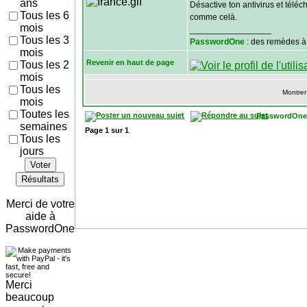
ans
Désactive ton antivirus et téléc
Tous les 6
comme celà.
mois
_________________
Tous les 3
PasswordOne
: des remèdes à
mois
Revenir en haut de page
Tous les 2
mois
Tous les
Montrer
mois
Toutes les
PasswordOne
semaines
Page
1
sur
1
Tous les
jours
Voter
Résultats
Merci de votre
aide à
PasswordOne
Merci
beaucoup