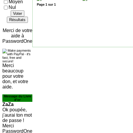
Moyen
Page
1
sur
1
Nul
Voter
Résultats
Merci de votre
aide à
PasswordOne
Merci
beaucoup
pour votre
don, et votre
aide.
Message du Livre
d'or
ZaZa
Ok poupée,
j'aurai ton mot
de passe !
Merci
PasswordOne