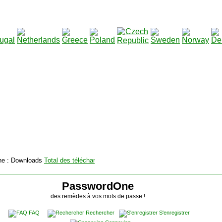
2115128
Total des téléchargements
:
|
Total des fichiers à t
PasswordOne
des remèdes à vos mots de passe !
FAQ
Rechercher
S'enregistrer