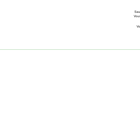
Sau
Vou
V