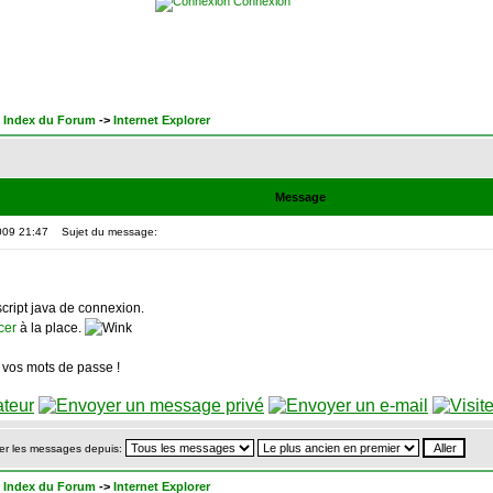
Connexion
 Index du Forum
->
Internet Explorer
Message
009 21:47
Sujet du message:
cript java de connexion.
cer
à la place.
 vos mots de passe !
er les messages depuis:
 Index du Forum
->
Internet Explorer