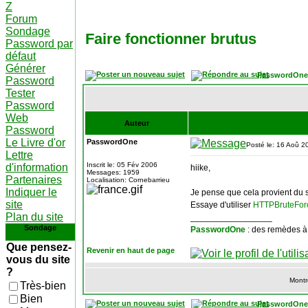
Z
Forum
Sondage
Faire fonctionner brutus
Password par
défaut
Générer
PasswordOne
Password
Tester
Password
Web
Auteur
Password
Le Livre d'or
PasswordOne
Posté le: 16 Aoû 2
Lettre
Inscrit le: 05 Fév 2006
d'information
hiike,
Messages: 1959
Partenaires
Localisation: Cornebarrieu
Indiquer le
Je pense que cela provient du s
site
Essaye d'utiliser
HTTPBruteFor
Plan du site
_________________
Sondage
PasswordOne
: des remèdes à
Que pensez-
Revenir en haut de page
vous du site
?
Montr
Très-bien
Bien
PasswordOne