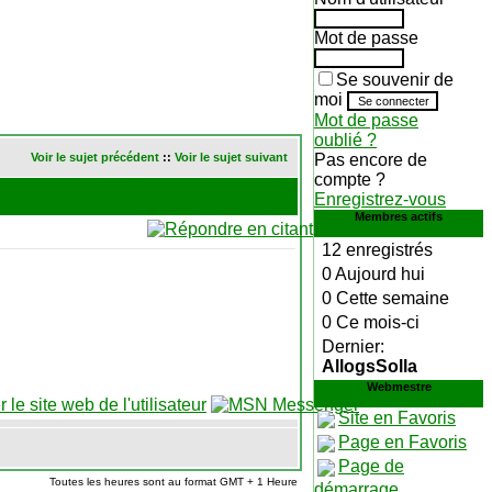
Mot de passe
Se souvenir de
moi
Mot de passe
oublié ?
Voir le sujet précédent
::
Voir le sujet suivant
Pas encore de
compte ?
Enregistrez-vous
Membres actifs
12 enregistrés
0 Aujourd hui
0 Cette semaine
0 Ce mois-ci
Dernier:
AllogsSolla
Webmestre
Site en Favoris
Page en Favoris
Page de
Toutes les heures sont au format GMT + 1 Heure
démarrage