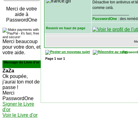
Désactive ton antivirus et t
comme celà.
Merci de votre
_________________
aide à
PasswordOne
: des remèd
PasswordOne
Revenir en haut de page
Merci beaucoup
Mo
pour votre don, et
votre aide.
Password
Page
1
sur
1
Message du Livre d'or
ZaZa
Ok poupée,
j'aurai ton mot de
passe !
Merci
PasswordOne
Signer le Livre
d'or
Voir le Livre d'or