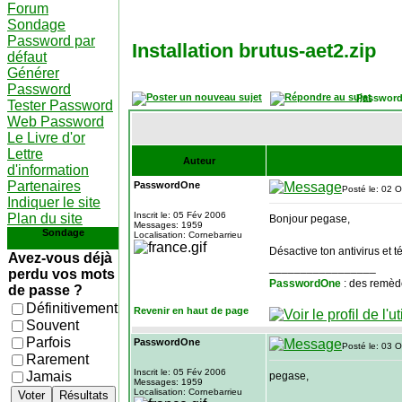
Forum
Sondage
Password par
Installation brutus-aet2.zip
défaut
Générer
Password
Password
Tester Password
Web Password
Le Livre d'or
Lettre
Auteur
d'information
Partenaires
PasswordOne
Posté le: 02 
Indiquer le site
Inscrit le: 05 Fév 2006
Plan du site
Bonjour pegase,
Messages: 1959
Sondage
Localisation: Cornebarrieu
Désactive ton antivirus et
Avez-vous déjà
_________________
perdu vos mots
PasswordOne
: des remèd
de passe ?
Définitivement
Revenir en haut de page
Souvent
Parfois
PasswordOne
Posté le: 03 
Rarement
Inscrit le: 05 Fév 2006
Jamais
pegase,
Messages: 1959
Localisation: Cornebarrieu
Voter
Résultats