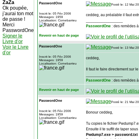
ZaZa
PasswordOne
Posté le: 12 Mai 2
Ok poupée,
j'aurai ton mot
Inscrit le: 05 Fév 2006
ceddeg, au préalable il faut e
Messages: 1959
de passe !
_________________
Localisation: Cornebarrieu
Merci
PasswordOne
: des remèdes à
PasswordOne
Signer le
Revenir en haut de page
Livre d'or
Voir le Livre
PasswordOne
Posté le: 13 Mai 2
d'or
Inscrit le: 05 Fév 2006
ceddeg,
Messages: 1959
Localisation: Cornebarrieu
Il faut le faire directement s
_________________
PasswordOne
: des remèdes à
Revenir en haut de page
PasswordOne
Posté le: 21 Mai 2
Inscrit le: 05 Fév 2006
Bonour ceddeg,
Messages: 1959
Localisation: Cornebarrieu
Tu copies le fichier Pwdump7.e
Ensuite il te suffit de taper s
Pwdump7.exe > password.txt