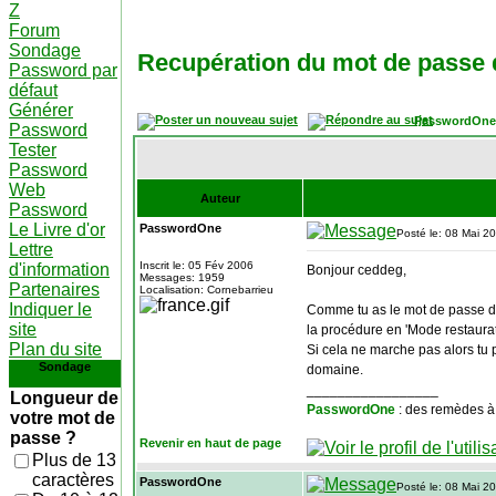
Z
Forum
Sondage
Recupération du mot de passe 
Password par
défaut
Générer
PasswordOne
Password
Tester
Password
Web
Auteur
Password
Le Livre d'or
PasswordOne
Posté le: 08 Mai 2
Lettre
Inscrit le: 05 Fév 2006
d'information
Bonjour ceddeg,
Messages: 1959
Partenaires
Localisation: Cornebarrieu
Indiquer le
Comme tu as le mot de passe du
site
la procédure en 'Mode restaurat
Plan du site
Si cela ne marche pas alors tu 
Sondage
domaine.
_________________
Longueur de
PasswordOne
: des remèdes à
votre mot de
passe ?
Revenir en haut de page
Plus de 13
caractères
PasswordOne
Posté le: 08 Mai 2