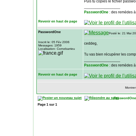
Puis tu copies le fichier passwo
_________________
PasswordOne
: des remèdes à
Revenir en haut de page
PasswordOne
Posté le: 21 Mai 2
Inscrit le: 05 Fév 2006
ceddeg,
Messages: 1959
Localisation: Cornebarrieu
Tu vas bien récupérer les compt
_________________
PasswordOne
: des remèdes à
Revenir en haut de page
Montrer
PasswordOne
Page
1
sur
1