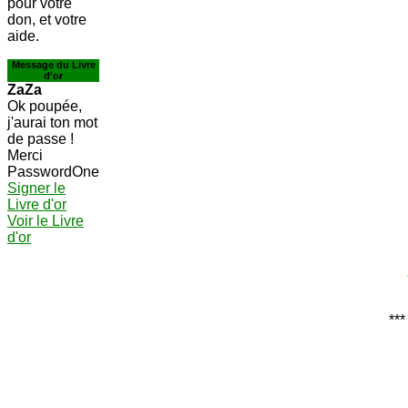
pour votre
don, et votre
aide.
Message du Livre
d'or
ZaZa
Ok poupée,
j'aurai ton mot
de passe !
Merci
PasswordOne
Signer le
Livre d'or
Voir le Livre
d'or
***