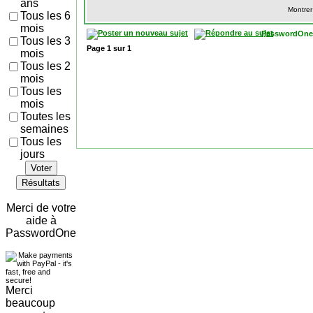
ans
Montrer
Tous les 6
mois
PasswordOne
Tous les 3
Page
1
sur
1
mois
Tous les 2
mois
Tous les
mois
Toutes les
semaines
Tous les
jours
Voter
Résultats
Merci de votre
aide à
PasswordOne
Merci
beaucoup