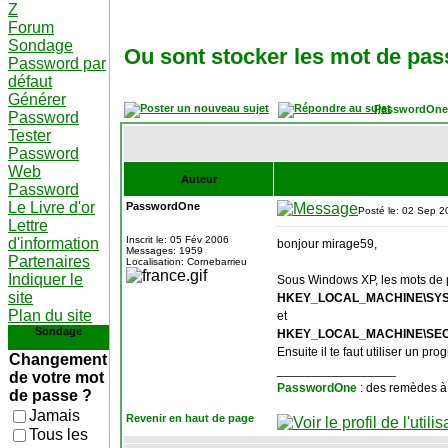
Z
Forum
Sondage
Ou sont stocker les mot de pa
Password par
défaut
Générer
PasswordOne
Password
Tester
Password
Web
Auteur
Password
Le Livre d'or
PasswordOne
Posté le: 02 Sep 2
Lettre
Inscrit le: 05 Fév 2006
d'information
bonjour mirage59,
Messages: 1959
Partenaires
Localisation: Cornebarrieu
Indiquer le
Sous Windows XP, les mots de p
site
HKEY_LOCAL_MACHINE\SYSTEM
Plan du site
et
Sondage
HKEY_LOCAL_MACHINE\SECUR
Ensuite il te faut utiliser un 
Changement
_________________
de votre mot
PasswordOne
: des remèdes à
de passe ?
Jamais
Revenir en haut de page
Tous les