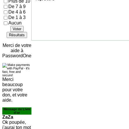
Plus de 10
De 7 à 9
De 4 à 6
De 1 à 3
Aucun
Voter
Résultats
Merci de votre
aide à
PasswordOne
Merci
beaucoup
pour votre
don, et votre
aide.
Message du Livre
d'or
ZaZa
Ok poupée,
j'aurai ton mot