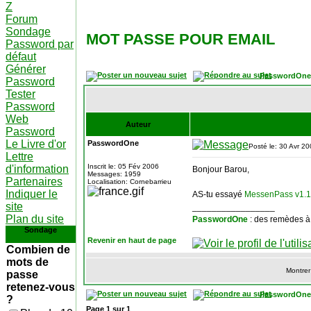
Z
Forum
Sondage
MOT PASSE POUR EMAIL
Password par
défaut
Générer
PasswordOne
Password
Tester
Password
Web
Auteur
Password
Le Livre d'or
PasswordOne
Posté le: 30 Avr 2
Lettre
Inscrit le: 05 Fév 2006
d'information
Bonjour Barou,
Messages: 1959
Partenaires
Localisation: Cornebarrieu
Indiquer le
AS-tu essayé
MessenPass v1.
site
_________________
Plan du site
PasswordOne
: des remèdes à
Sondage
Revenir en haut de page
Combien de
mots de
Montrer
passe
retenez-vous
PasswordOne
?
Page
1
sur
1