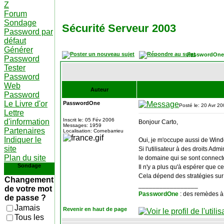
Z
Forum
Sondage
Sécurité Serveur 2003
Password par
défaut
Générer
PasswordOne
Password
Tester
Password
Web
Auteur
Password
Le Livre d'or
PasswordOne
Posté le: 20 Avr 2
Lettre
Inscrit le: 05 Fév 2006
d'information
Bonjour Carto,
Messages: 1959
Partenaires
Localisation: Cornebarrieu
Indiquer le
Oui, je m'occupe aussi de Win
site
Si l'utilisateur à des droits A
Plan du site
le domaine qui se sont connect
Sondage
Il n'y a plus qu'à espérer que 
Cela dépend des stratégies sur 
Changement
_________________
de votre mot
PasswordOne
: des remèdes à
de passe ?
Jamais
Revenir en haut de page
Tous les