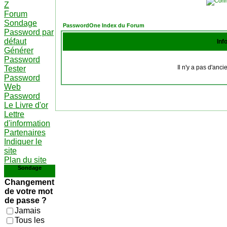
Z
Forum
Sondage
PasswordOne Index du Forum
Password par
défaut
Inf
Générer
Password
Il n'y a pas d'anc
Tester
Password
Web
Password
Le Livre d'or
Lettre
d'information
Partenaires
Indiquer le
site
Plan du site
Sondage
Changement
de votre mot
de passe ?
Jamais
Tous les