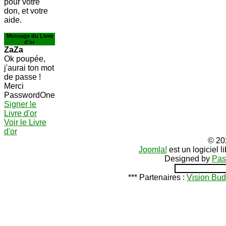
pour votre
don, et votre
aide.
Message du Livre
d'or
ZaZa
Ok poupée,
j'aurai ton mot
de passe !
Merci
PasswordOne
Signer le
Livre d'or
Voir le Livre
d'or
© 20
Joomla!
est un logiciel 
Designed by
Pas
*** Partenaires :
Vision Bud