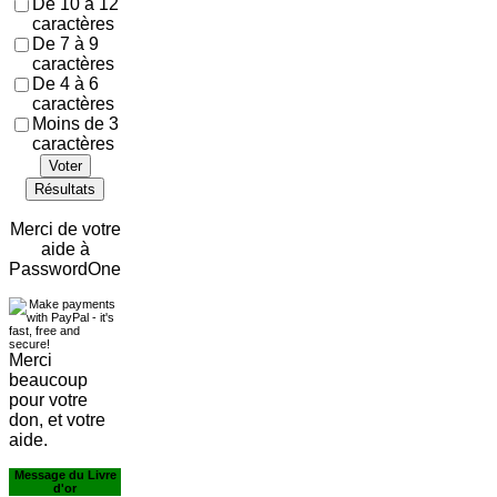
De 10 à 12
caractères
De 7 à 9
caractères
De 4 à 6
caractères
Moins de 3
caractères
Voter
Résultats
Merci de votre
aide à
PasswordOne
Merci
beaucoup
pour votre
don, et votre
aide.
Message du Livre
d'or