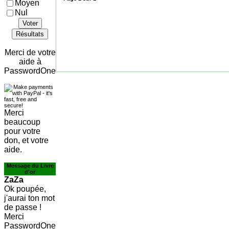
Moyen
Nul
Voter
Résultats
Merci de votre
aide à
PasswordOne
Merci
beaucoup
pour votre
don, et votre
aide.
Message du Livre
d'or
ZaZa
Ok poupée,
j'aurai ton mot
de passe !
Merci
PasswordOne