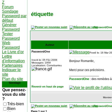
Z
Forum
Sondage
étiquette
Password par
défaut
Générer
PasswordOne
Password
Tester
Password
Web
Auteur
Password
Le Livre d'or
PasswordOne
Posté le: 16 Mar 2
Lettre
Inscrit le: 05 Fév 2006
d'information
Bonjour Romantic,
Messages: 1959
Partenaires
Localisation: Cornebarrieu
Indiquer le
Merci pour ces précisions.
site
_________________
Plan du site
PasswordOne
: des remèdes à
Sondage
Revenir en haut de page
Que pensez-
vous du site
Montrer
?
Très-bien
PasswordOne
Bien
Page
1
sur
1