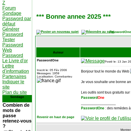
Z
Forum
Sondage
*** Bonne annee 2025 ***
Password par
défaut
Générer
PasswordOne
Password
Tester
Password
Web
Auteur
Password
Le Livre d'or
PasswordOne
Posté le: 13 Jan 2
Lettre
Inscrit le: 05 Fév 2006
d'information
Bonjour tout le monde du Web
Messages: 1959
Partenaires
Localisation: Cornebarrieu
Indiquer le
Je vous souhaite une bonne an
site
Plan du site
Les outils sont tous gratuits sur
Sondage
Password
One
_________________
Combien de
PasswordOne
: des remèdes à
mots de
passe
Revenir en haut de page
retenez-vous
?
Montrer