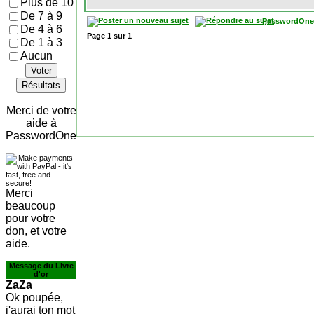
Plus de 10
De 7 à 9
PasswordOne
De 4 à 6
Page
1
sur
1
De 1 à 3
Aucun
Voter
Résultats
Merci de votre
aide à
PasswordOne
Merci
beaucoup
pour votre
don, et votre
aide.
Message du Livre
d'or
ZaZa
Ok poupée,
j'aurai ton mot