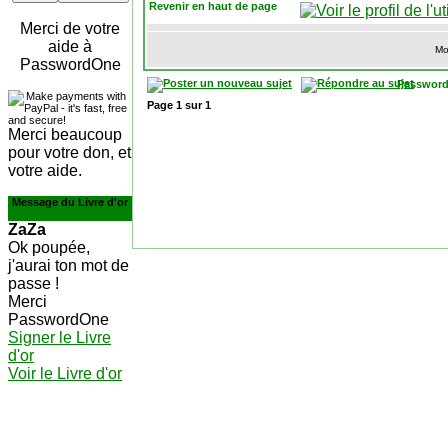
Revenir en haut de page
Merci de votre
aide à
Mo
PasswordOne
Password
Page
1
sur
1
Merci beaucoup
pour votre don, et
votre aide.
Message du Livre d'or
ZaZa
Ok poupée,
j'aurai ton mot de
passe !
Merci
PasswordOne
Signer le Livre
d'or
Voir le Livre d'or