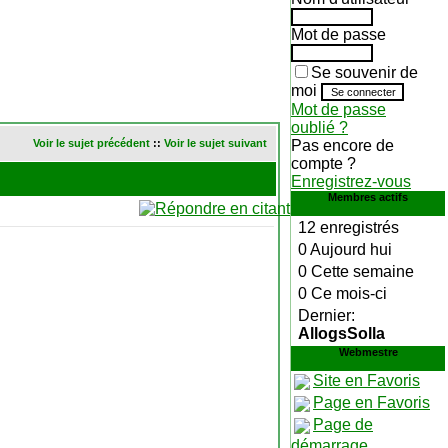
Mot de passe
Se souvenir de
moi
Mot de passe
oublié ?
Voir le sujet précédent
::
Voir le sujet suivant
Pas encore de
compte ?
Enregistrez-vous
Membres actifs
12 enregistrés
0 Aujourd hui
0 Cette semaine
0 Ce mois-ci
Dernier:
AllogsSolla
Webmestre
Site en Favoris
Page en Favoris
Page de
démarrage