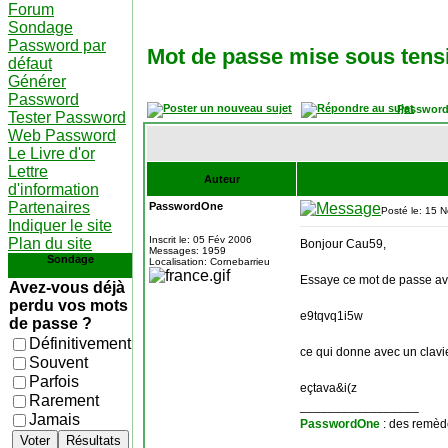
Forum
Sondage
Password par
Mot de passe mise sous tens
défaut
Générer
Password
Password
Tester Password
Web Password
Le Livre d'or
Lettre
Auteur
d'information
Partenaires
PasswordOne
Posté le: 15 
Indiquer le site
Inscrit le: 05 Fév 2006
Plan du site
Bonjour Cau59,
Messages: 1959
Sondage
Localisation: Cornebarrieu
Essaye ce mot de passe ave
Avez-vous déjà
perdu vos mots
e9tqvq1i5w
de passe ?
Définitivement
ce qui donne avec un clavi
Souvent
Parfois
eçtava&i(z
Rarement
_________________
Jamais
PasswordOne
: des remèd
Voter
Résultats