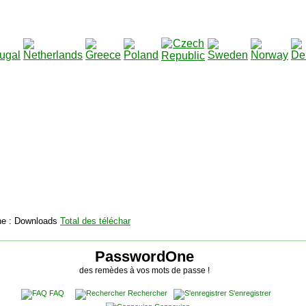
2115129
Total des téléchargements
:
|
Total des fichiers à té
PasswordOne
des remèdes à vos mots de passe !
FAQ
Rechercher
S'enregistrer