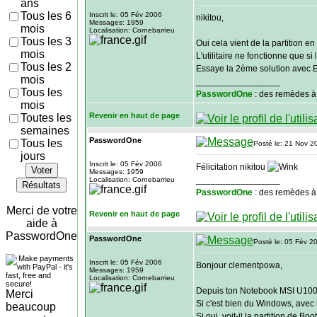
ans
Tous les 6
Inscrit le: 05 Fév 2006
nikitou,
Messages: 1959
mois
Localisation: Cornebarrieu
Tous les 3
Oui cela vient de la partition en
mois
L'utilitaire ne fonctionne que si 
Tous les 2
Essaye la 2ème solution ave
mois
_________________
Tous les
PasswordOne
: des remèdes à
mois
Revenir en haut de page
Toutes les
semaines
PasswordOne
Tous les
Posté le: 21 Nov 2
jours
Inscrit le: 05 Fév 2006
Félicitation nikitou
Voter
Messages: 1959
_________________
Localisation: Cornebarrieu
Résultats
PasswordOne
: des remèdes à
Merci de votre
Revenir en haut de page
aide à
PasswordOne
PasswordOne
Posté le: 05 Fév 2
Inscrit le: 05 Fév 2006
Bonjour clementpowa,
Messages: 1959
Localisation: Cornebarrieu
Depuis ton Notebook MSI U100, 
Merci
Si c'est bien du Windows, avec l'
beaucoup
Si oui, voit-il la partition de Boo