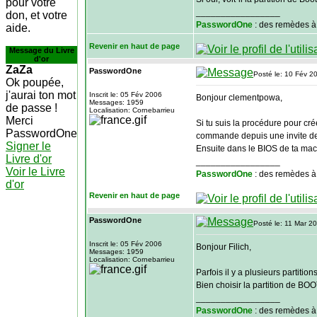
pour votre
_________________
don, et votre
PasswordOne
: des remèdes à
aide.
Revenir en haut de page
Message du Livre
d'or
ZaZa
PasswordOne
Posté le: 10 Fév 2
Ok poupée,
j'aurai ton mot
Inscrit le: 05 Fév 2006
Bonjour clementpowa,
Messages: 1959
de passe !
Localisation: Cornebarrieu
Merci
Si tu suis la procédure pour cré
PasswordOne
commande depuis une invite d
Signer le
Ensuite dans le BIOS de ta mach
Livre d'or
_________________
Voir le Livre
PasswordOne
: des remèdes à
d'or
Revenir en haut de page
PasswordOne
Posté le: 11 Mar 2
Inscrit le: 05 Fév 2006
Bonjour Filich,
Messages: 1959
Localisation: Cornebarrieu
Parfois il y a plusieurs partition
Bien choisir la partition de BOO
_________________
PasswordOne
: des remèdes à