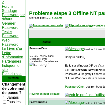
Z
Forum
Sondage
Probleme etape 3 Offline NT p
Password par
Aller à la page
1
,
2
Suivante
défaut
Générer
PasswordOne
Password
Tester
Password
Web
Auteur
Password
Le Livre d'or
PasswordOne
Posté le: 21 Nov 2
Lettre
Inscrit le: 05 Fév 2006
d'information
Bonjour nikitou,
Messages: 1959
Partenaires
Localisation: Cornebarrieu
Indiquer le
Es-tu sur Windows XP ou Vista
site
L'erreur
EXPAND [Ww][Ii][Nn][D
Plan du site
Password & Registry Editor v0
Sondage
Si tu as Windows XP je te conseill
_________________
Changement
PasswordOne
: des remèdes à
de votre mot
de passe ?
Revenir en haut de page
Jamais
Tous les
PasswordOne
Posté le: 21 Nov 2