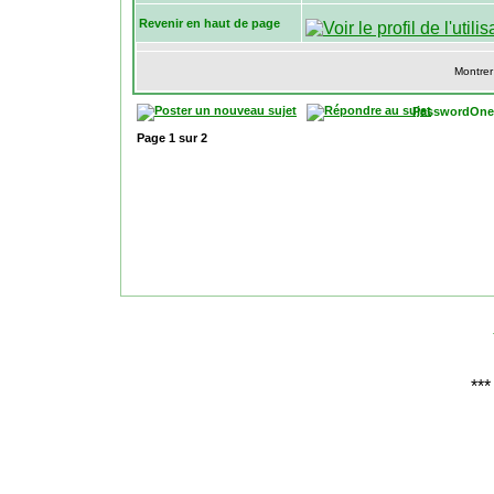
Revenir en haut de page
Montrer
PasswordOne
Page
1
sur
2
***