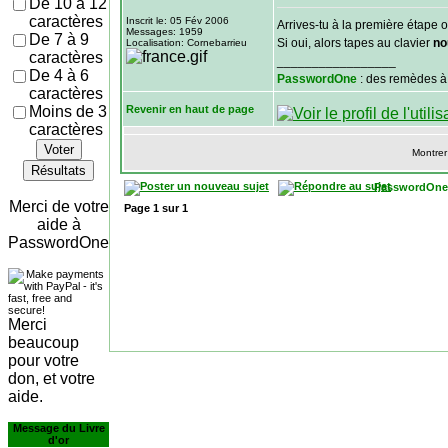
De 10 à 12
caractères
Inscrit le: 05 Fév 2006
Arrives-tu à la première étape o
Messages: 1959
De 7 à 9
Si oui, alors tapes au clavier
no
Localisation: Cornebarrieu
caractères
_________________
De 4 à 6
PasswordOne
: des remèdes à
caractères
Moins de 3
Revenir en haut de page
caractères
Voter
Montrer
Résultats
PasswordOne
Merci de votre
Page
1
sur
1
aide à
PasswordOne
Merci
beaucoup
pour votre
don, et votre
aide.
Message du Livre
d'or