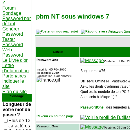
Z
Forum
Sondage
pbm NT sous windows 7
Password par
défaut
Générer
PasswordOne
Password
Tester
Password
Web
Auteur
Password
Le Livre d'or
PasswordOne
Posté le: 31 Déc 2
Lettre
Inscrit le: 05 Fév 2006
d'information
Bonjour kuca76,
Messages: 1959
Partenaires
Localisation: Cornebarrieu
Indiquer le
Utilise-tu Offline NT Password 
site
As-tu les droits d'administrateur
Plan du site
Quel est le modèle de ton PC ?
Sondage
As-tu cela à l'étape 1) ?
_________________
Longueur de
PasswordOne
: des remèdes à
votre mot de
passe ?
Revenir en haut de page
Plus de 13
caractères
PasswordOne
Posté le: 05 Jan 2