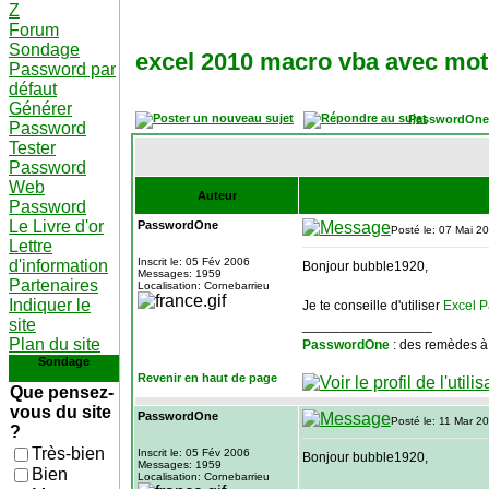
Z
Forum
Sondage
excel 2010 macro vba avec mot
Password par
défaut
Générer
PasswordOne
Password
Tester
Password
Web
Auteur
Password
Le Livre d'or
PasswordOne
Posté le: 07 Mai 2
Lettre
Inscrit le: 05 Fév 2006
d'information
Bonjour bubble1920,
Messages: 1959
Partenaires
Localisation: Cornebarrieu
Indiquer le
Je te conseille d'utiliser
Excel 
site
_________________
Plan du site
PasswordOne
: des remèdes à
Sondage
Revenir en haut de page
Que pensez-
vous du site
PasswordOne
Posté le: 11 Mar 2
?
Très-bien
Inscrit le: 05 Fév 2006
Bonjour bubble1920,
Messages: 1959
Bien
Localisation: Cornebarrieu