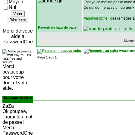
Moyen
Essaye ce mot de passe avec 
Nul
Ce qui donne avec un clavier F
_________________
Voter
PasswordOne
: des remèdes à
Résultats
Revenir en haut de page
Merci de votre
aide à
Montrer
PasswordOne
PasswordOne
Page
1
sur
1
Merci
beaucoup
pour votre
don, et votre
aide.
Message du Livre
d'or
ZaZa
Ok poupée,
j'aurai ton mot
de passe !
Merci
PasswordOne