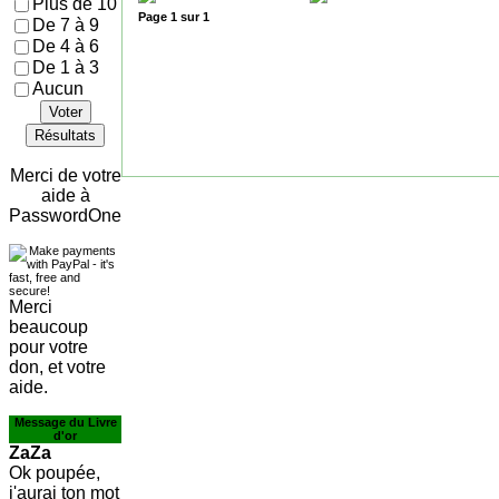
Plus de 10
Page
1
sur
1
De 7 à 9
De 4 à 6
De 1 à 3
Aucun
Voter
Résultats
Merci de votre
aide à
PasswordOne
Merci
beaucoup
pour votre
don, et votre
aide.
Message du Livre
d'or
ZaZa
Ok poupée,
j'aurai ton mot