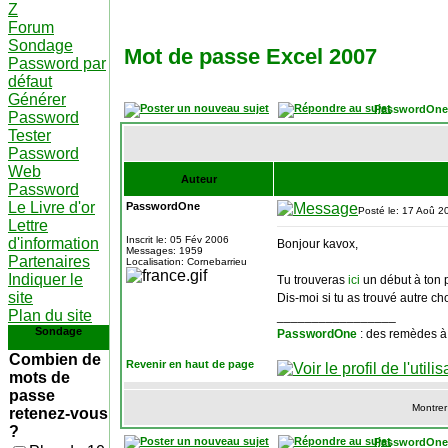
Z
Forum
Sondage
Mot de passe Excel 2007
Password par
défaut
Générer
PasswordOne
Password
Tester
Password
Web
Auteur
Password
Le Livre d'or
PasswordOne
Posté le: 17 Aoû 2
Lettre
Inscrit le: 05 Fév 2006
d'information
Bonjour kavox,
Messages: 1959
Partenaires
Localisation: Cornebarrieu
Indiquer le
Tu trouveras
ici
un début à ton p
site
Dis-moi si tu as trouvé autre ch
Plan du site
_________________
Sondage
PasswordOne
: des remèdes à
Combien de
Revenir en haut de page
mots de
passe
Montrer
retenez-vous
?
PasswordOne