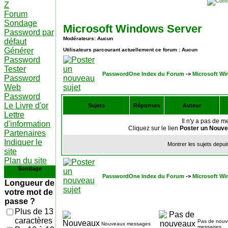
Z
Forum
Sondage
Microsoft Windows Server
Password par
Modérateurs: Aucun
défaut
Générer
Utilisateurs parcourant actuellement ce forum : Aucun
Password
Tester
PasswordOne Index du Forum
->
Microsoft Wi
Password
Web
Password
Le Livre d'or
Sujets
Réponses
Auteur
Lettre
Il n'y a pas de 
d'information
Cliquez sur le lien
Poster un Nouve
Partenaires
Indiquer le
Montrer les sujets depui
site
Plan du site
Sondage
PasswordOne Index du Forum
->
Microsoft Wi
Longueur de
votre mot de
passe ?
Plus de 13
caractères
Pas de nou
Nouveaux messages
messages