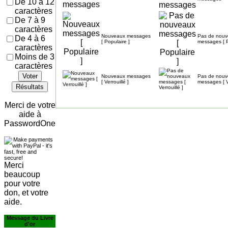
De 10 à 12
caractères
De 7 à 9
caractères
Nouveaux messages
Pas de nou
De 4 à 6
[ Populaire ]
messages [ P
caractères
Moins de 3
caractères
Voter
Nouveaux messages
Pas de nou
[ Verrouillé ]
messages [ Ve
Résultats
Merci de votre
aide à
PasswordOne
Merci
beaucoup
pour votre
don, et votre
aide.
Message du Livre
d'or