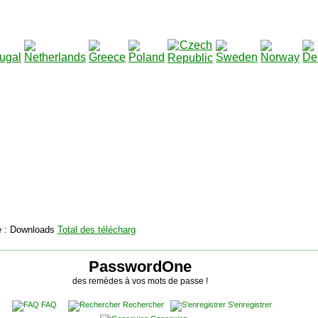
2115142
Total des téléchargements
:
|
Total des fichiers à tél
PasswordOne
des remèdes à vos mots de passe !
FAQ
Rechercher
S'enregistrer