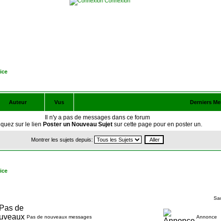
Connexion
ice
Auteur
Vus
Derniers M
Il n'y a pas de messages dans ce forum
iquez sur le lien
Poster un Nouveau Sujet
sur cette page pour en poster un.
Montrer les sujets depuis:
ice
Sau
Pas de nouveaux messages
Annonce