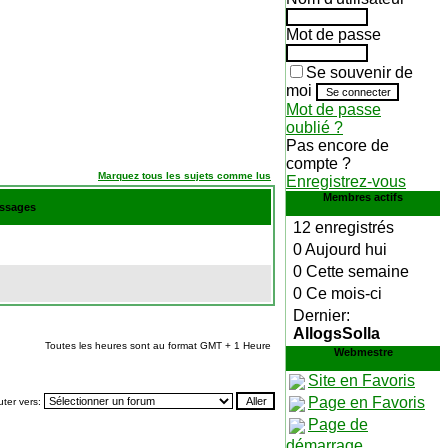
Mot de passe
Se souvenir de
moi
Mot de passe
oublié ?
Pas encore de
compte ?
Marquez tous les sujets comme lus
Enregistrez-vous
Membres actifs
essages
12 enregistrés
0 Aujourd hui
0 Cette semaine
0 Ce mois-ci
Dernier:
AllogsSolla
Toutes les heures sont au format GMT + 1 Heure
Webmestre
Site en Favoris
Page en Favoris
ter vers:
Page de
démarrage