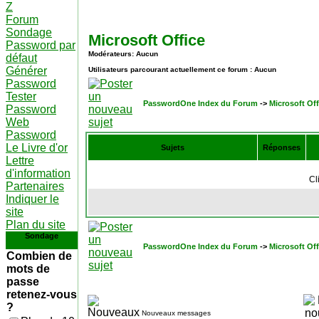
Z
Forum
Sondage
Microsoft Office
Password par
Modérateurs: Aucun
défaut
Générer
Utilisateurs parcourant actuellement ce forum : Aucun
Password
Tester
PasswordOne Index du Forum
->
Microsoft Off
Password
Web
Password
Le Livre d'or
Sujets
Réponses
Lettre
d'information
Cl
Partenaires
Indiquer le
site
Plan du site
Sondage
PasswordOne Index du Forum
->
Microsoft Off
Combien de
mots de
passe
retenez-vous
?
Nouveaux messages