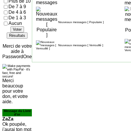
Plus de 10
De 7 à 9
De 4 à 6
De 1 à 3
Nouveaux messages [ Populaire ]
Aucun
Voter
Résultats
Merci de votre
Nouveaux messages [ Verrouillé ]
aide à
PasswordOne
Merci
beaucoup
pour votre
don, et votre
aide.
Message du Livre
d'or
ZaZa
Ok poupée,
j'aurai ton mot