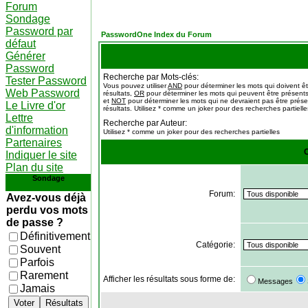
Forum
Sondage
Password par
PasswordOne Index du Forum
défaut
Générer
Password
Recherche par Mots-clés:
Tester Password
Vous pouvez utiliser
AND
pour déterminer les mots qui doivent ê
Web Password
résultats,
OR
pour déterminer les mots qui peuvent être présents
et
NOT
pour déterminer les mots qui ne devraient pas être prése
Le Livre d'or
résultats. Utilisez * comme un joker pour des recherches partielle
Lettre
Recherche par Auteur:
d'information
Utilisez * comme un joker pour des recherches partielles
Partenaires
O
Indiquer le site
Plan du site
Sondage
Forum:
Avez-vous déjà
perdu vos mots
de passe ?
Définitivement
Catégorie:
Souvent
Parfois
Rarement
Afficher les résultats sous forme de:
Messages
Jamais
Voter
Résultats