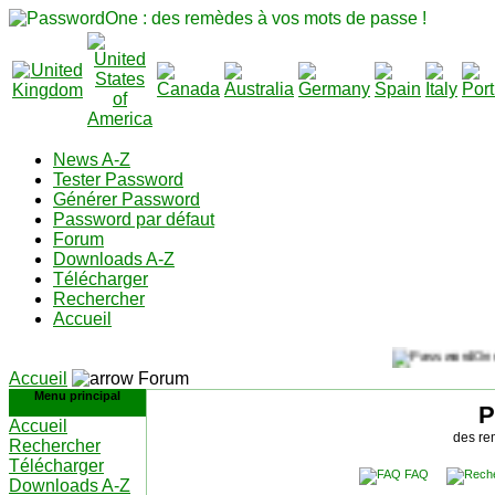
News A-Z
Tester Password
Générer Password
Password par défaut
Forum
Downloads A-Z
Télécharger
Rechercher
Accueil
Accueil
Forum
Menu principal
P
Accueil
des re
Rechercher
Télécharger
FAQ
Downloads A-Z