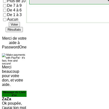
Plus de 10
De 7 à 9
De 4 à 6
De 1 à 3
Aucun
Voter
Résultats
Merci de votre
aide à
PasswordOne
Merci
beaucoup
pour votre
don, et votre
aide.
Message du Livre
d'or
ZaZa
Ok poupée,
j'aurai ton mot