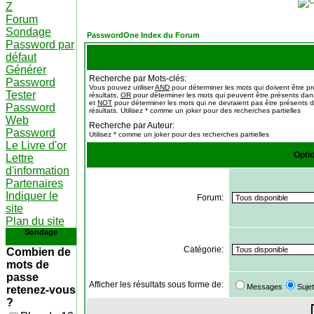
Z
Forum
Sondage
PasswordOne Index du Forum
Password par
défaut
Générer
Recherche par Mots-clés:
Password
Vous pouvez utiliser
AND
pour déterminer les mots qui doivent être p
Tester
résultats,
OR
pour déterminer les mots qui peuvent être présents dans
et
NOT
pour déterminer les mots qui ne devraient pas être présents d
Password
résultats. Utilisez * comme un joker pour des recherches partielles
Web
Recherche par Auteur:
Password
Utilisez * comme un joker pour des recherches partielles
Le Livre d'or
Opti
Lettre
d'information
Partenaires
Indiquer le
Forum:
site
Plan du site
Sondage
Catégorie:
Combien de
mots de
passe
Afficher les résultats sous forme de:
Messages
Suje
retenez-vous
?