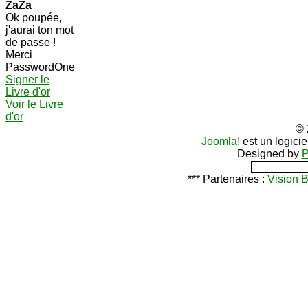
ZaZa
Ok poupée,
j'aurai ton mot
de passe !
Merci
PasswordOne
Signer le
Livre d'or
Voir le Livre
d'or
© 
Joomla!
est un logici
Designed by
P
*** Partenaires :
Vision 