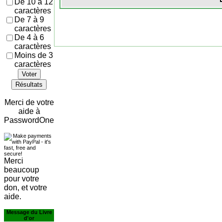
De 10 à 12
caractères
De 7 à 9
caractères
De 4 à 6
caractères
Moins de 3
caractères
Voter
Résultats
Merci de votre
aide à
PasswordOne
Merci
beaucoup
pour votre
don, et votre
aide.
Message du Livre
d'or