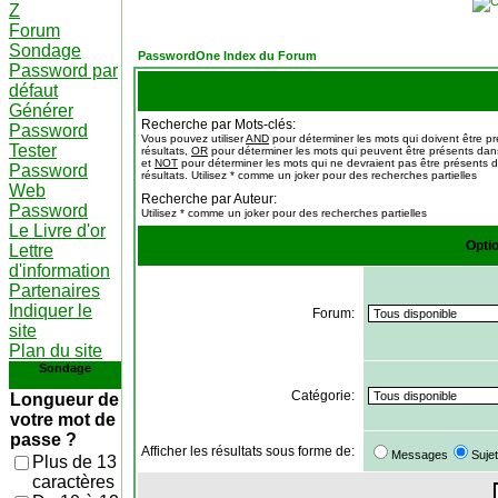
Z
Forum
Sondage
PasswordOne Index du Forum
Password par
défaut
Générer
Recherche par Mots-clés:
Password
Vous pouvez utiliser
AND
pour déterminer les mots qui doivent être p
Tester
résultats,
OR
pour déterminer les mots qui peuvent être présents dans
et
NOT
pour déterminer les mots qui ne devraient pas être présents d
Password
résultats. Utilisez * comme un joker pour des recherches partielles
Web
Recherche par Auteur:
Password
Utilisez * comme un joker pour des recherches partielles
Le Livre d'or
Opti
Lettre
d'information
Partenaires
Indiquer le
Forum:
site
Plan du site
Sondage
Catégorie:
Longueur de
votre mot de
passe ?
Afficher les résultats sous forme de:
Messages
Suje
Plus de 13
caractères