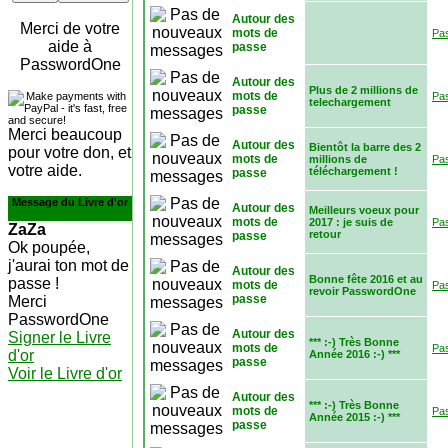
Autour des
Merci de votre
mots de
Pa
aide à
passe
PasswordOne
Autour des
Plus de 2 millions de
mots de
Pa
telechargement
passe
Merci beaucoup
Autour des
Bientôt la barre des 2
pour votre don, et
mots de
millions de
Pa
votre aide.
téléchargement !
passe
Message du Livre d'or
Autour des
Meilleurs voeux pour
mots de
2017 : je suis de
Pa
ZaZa
retour
passe
Ok poupée,
j'aurai ton mot de
Autour des
Bonne fête 2016 et au
passe !
mots de
Pa
revoir PasswordOne
passe
Merci
PasswordOne
Autour des
Signer le Livre
*** :-) Très Bonne
mots de
Pa
d'or
Année 2016 :-) ***
passe
Voir le Livre d'or
Autour des
*** :-) Très Bonne
mots de
Pa
Année 2015 :-) ***
passe