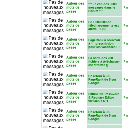
Autour des
*** Le cap des 5000
mots de
messages dans le
Pa
Forum ***
passe
Autour des
Le 1.000.000 de
mots de
téléchargements est
Pa
arrivé !!! ;=)
passe
Autour des
PageRank à nouveau
mots de
à 4 : prescription
Pa
pour les vacances !!!
passe
Autour des
La barre des 200
mots de
fichiers à télécharger
Pa
est atteinte ;)
passe
Autour des
De retour à un
mots de
PageRank de 5 sur
Pa
Google
passe
Autour des
Offline NT Password
mots de
& Registry Editor
Pa
v080802 : N°1
passe
Autour des
De retour à un
mots de
PageRank de 5 sur
Pa
Google
passe