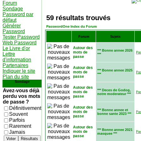
Forum
Sondage
Password par
59 résultats trouvés
défaut
Générer
PasswordOne Index du Forum
Password
Tester Password
Forum
Sujets
Web Password
Le Livre d'or
Autour des
*** Bonne annee 2026
mots de
Pa
Lettre
***
passe
d'information
Partenaires
Autour des
Indiquer le site
*** Bonne annee 2025
mots de
Pa
***
Plan du site
passe
Sondage
Autour des
Avez-vous déjà
*** Deces de Godog,
mots de
Pa
notre moderateur ***
perdu vos mots
passe
de passe ?
Autour des
Définitivement
*** Bonne annee et
mots de
Pa
Souvent
bonne sante 2023 ***
passe
Parfois
Rarement
Autour des
*** Bonne annee 2021
Jamais
mots de
Pa
masquee ***
passe
Voter
Résultats