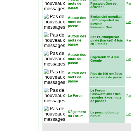
L'ordonnance
mots de
PasswordOne est
Pa
délivrée !
passe
Exclusivité mondiale
Autour des
: PCcliniqueNet va
mots de
Pa
devenir
passe
PasswordOne
Autour des
Site PCcliniqueNet
mots de
piraté (hacked) 4 fois
Pa
en 1 mois !
passe
Autour des
PageRank de 4 sur
mots de
Pa
Google
passe
Autour des
Plus de 100 remèdes
mots de
à vos mots de passe
Pa
!
passe
Le Forum
PasswordOne : des
Le Forum
Pa
remèdes à vos mots
de passe !
Règlement
La prescription du
Pa
du Forum
Forum :