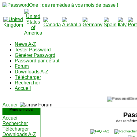
News A-Z
Tester Password
Générer Password
Password par défaut
Forum
Downloads A-Z
Télécharger
Rechercher
Accueil
Accueil
Forum
Menu principal
Pas
Accueil
des remèdes
Rechercher
Télécharger
FAQ
Downloads A-Z