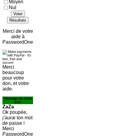
Moyen
Nul
Voter
Résultats
Merci de votre
aide à
PasswordOne
Merci
beaucoup
pour votre
don, et votre
aide.
Message du Livre
d'or
ZaZa
Ok poupée,
j'aurai ton mot
de passe !
Merci
PasswordOne