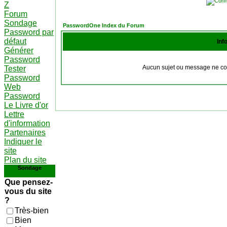
Z
Forum
Sondage
PasswordOne Index du Forum
Password par
défaut
Inf
Générer
Password
Aucun sujet ou message ne cor
Tester
Password
Web
Password
Le Livre d'or
Lettre
d'information
Partenaires
Indiquer le
site
Plan du site
Sondage
Que pensez-
vous du site
?
Très-bien
Bien