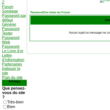
Z
Forum
Sondage
PasswordOne Index du Forum
Password par
défaut
Inf
Générer
Password
Aucun sujet ou message ne cor
Tester
Password
Web
Password
Le Livre d'or
Lettre
d'information
Partenaires
Indiquer le
site
Plan du site
Sondage
Que pensez-
vous du site
?
Très-bien
Bien