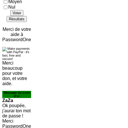
Moyen
Nul
Voter
Résultats
Merci de votre
aide à
PasswordOne
Merci
beaucoup
pour votre
don, et votre
aide.
Message du Livre
d'or
ZaZa
Ok poupée,
j'aurai ton mot
de passe !
Merci
PasswordOne