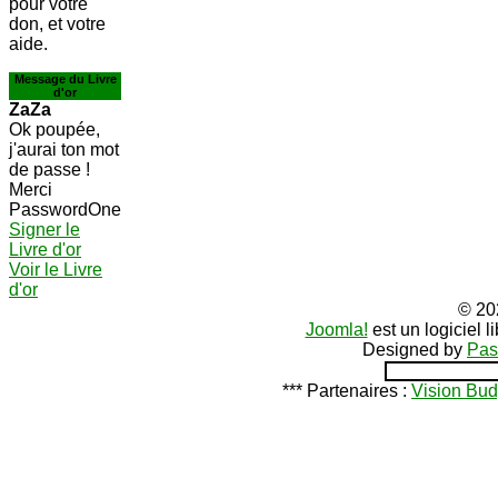
pour votre
don, et votre
aide.
Message du Livre
d'or
ZaZa
Ok poupée,
j'aurai ton mot
de passe !
Merci
PasswordOne
Signer le
Livre d'or
Voir le Livre
d'or
© 20
Joomla!
est un logiciel 
Designed by
Pas
*** Partenaires :
Vision Bud