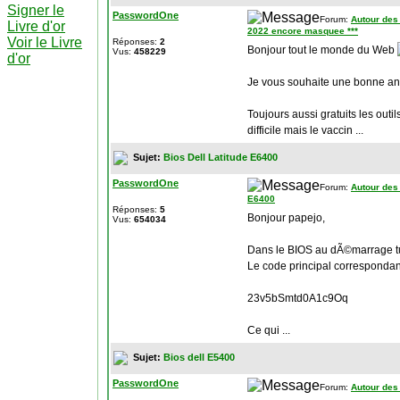
Signer le
PasswordOne
Forum:
Autour des
Livre d'or
2022 encore masquee ***
Voir le Livre
Réponses:
2
Bonjour tout le monde du Web
Vus:
458229
d'or
Je vous souhaite une bonne a
Toujours aussi gratuits les out
difficile mais le vaccin ...
Sujet:
Bios Dell Latitude E6400
PasswordOne
Forum:
Autour des
E6400
Réponses:
5
Bonjour papejo,
Vus:
654034
Dans le BIOS au dÃ©marrage tu
Le code principal correspondant
23v5bSmtd0A1c9Oq
Ce qui ...
Sujet:
Bios dell E5400
PasswordOne
Forum:
Autour des