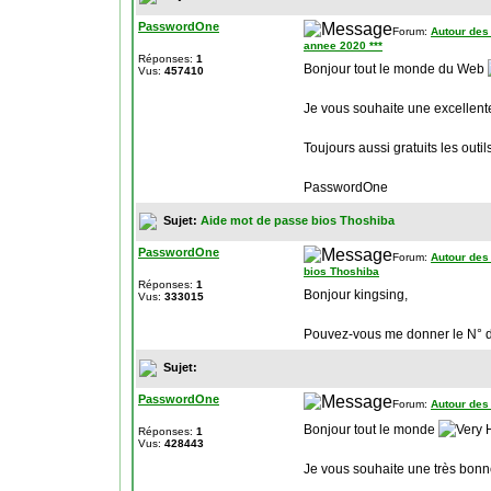
PasswordOne
Forum:
Autour des
annee 2020 ***
Réponses:
1
Bonjour tout le monde du Web
Vus:
457410
Je vous souhaite une excellen
Toujours aussi gratuits les outi
PasswordOne
Sujet:
Aide mot de passe bios Thoshiba
PasswordOne
Forum:
Autour des
bios Thoshiba
Réponses:
1
Bonjour kingsing,
Vus:
333015
Pouvez-vous me donner le N° de
Sujet:
PasswordOne
Forum:
Autour des
Bonjour tout le monde
Réponses:
1
Vus:
428443
Je vous souhaite une très bon