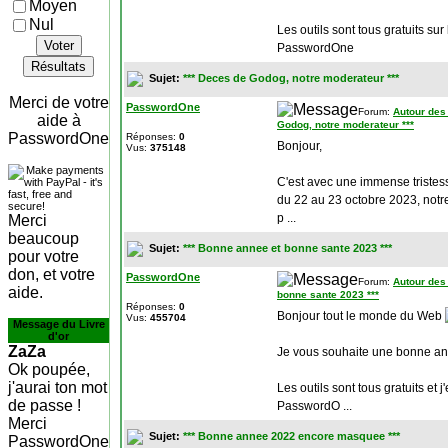
Moyen
Nul
Les outils sont tous gratuits sur
Voter
PasswordOne
Résultats
Sujet:
*** Deces de Godog, notre moderateur ***
Merci de votre
PasswordOne
Forum:
Autour des
aide à
Godog, notre moderateur ***
PasswordOne
Réponses:
0
Bonjour,
Vus:
375148
C'est avec une immense tristes
du 22 au 23 octobre 2023, notr
p ...
Merci
beaucoup
Sujet:
*** Bonne annee et bonne sante 2023 ***
pour votre
don, et votre
PasswordOne
Forum:
Autour des
aide.
bonne sante 2023 ***
Réponses:
0
Bonjour tout le monde du Web
Vus:
455704
Message du Livre
d'or
ZaZa
Je vous souhaite une bonne an
Ok poupée,
j'aurai ton mot
Les outils sont tous gratuits et
de passe !
PasswordO ...
Merci
Sujet:
*** Bonne annee 2022 encore masquee ***
PasswordOne