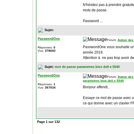
N'hésitez pas à prendre gratuit
mots de passe.
Password ...
Sujet:
PasswordOne
Forum:
Autour des
PasswordOne vous souhaite un t
Réponses:
0
Vus:
378692
année 2019.
Attention à ne pas trop avoir d
Sujet:
mot de passe parametres bios dell e 5540
PasswordOne
Forum:
Autour des
parametres bios dell e 5540
Réponses:
1
Bonjour affendi,
Vus:
367634
Essaye ce mot de passe avec 
ce qui donne avec un clavier 
Page
1
sur
132