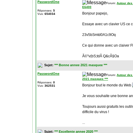
PasswordOne
Forum:
Autour des
E6400
Réponses:
5
Bonjour papejo,
Vus:
654034
Essaye avec un clavier US ce c
23v5bSmtd0A1c9Oq
Ce qui donne avec un claiver F
Ã©"v(bS;tdÃ Q&cÃ§Oa
Sujet:
*** Bonne annee 2021 masquee ***
PasswordOne
Forum:
Autour des
2021 masquee ***
Réponses:
0
Bonjour tout le monde du Web
Vus:
362531
Je vous souhaite une bonne a
Toujours aussi gratuits les out
difficile du virus !
...
Sujet:
*** Excellente annee 2020 ***