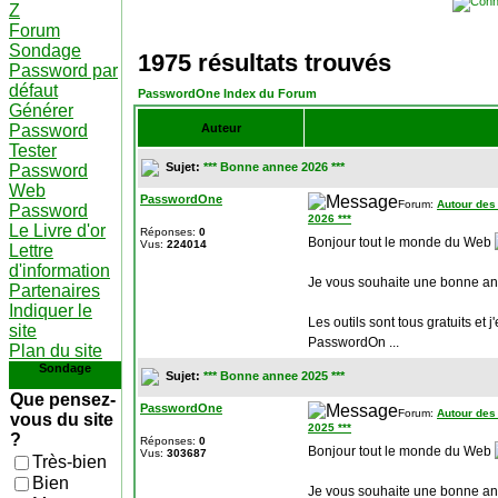
Z
Forum
Sondage
1975 résultats trouvés
Password par
défaut
PasswordOne Index du Forum
Générer
Password
Auteur
Tester
Sujet:
*** Bonne annee 2026 ***
Password
Web
PasswordOne
Forum:
Autour des
Password
2026 ***
Le Livre d'or
Réponses:
0
Bonjour tout le monde du Web
Vus:
224014
Lettre
d'information
Je vous souhaite une bonne an
Partenaires
Indiquer le
Les outils sont tous gratuits et
site
PasswordOn ...
Plan du site
Sondage
Sujet:
*** Bonne annee 2025 ***
Que pensez-
PasswordOne
Forum:
Autour des
vous du site
2025 ***
?
Réponses:
0
Bonjour tout le monde du Web
Vus:
303687
Très-bien
Bien
Je vous souhaite une bonne an