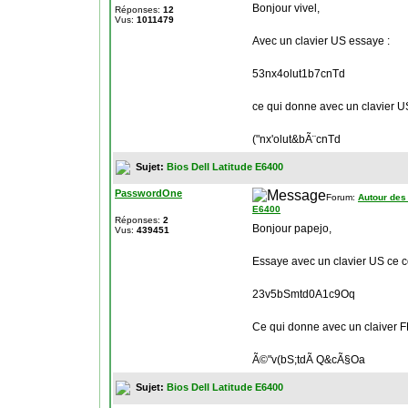
Bonjour vivel,
Réponses:
12
Vus:
1011479
Avec un clavier US essaye :
53nx4olut1b7cnTd
ce qui donne avec un clavier US
("nx'olut&bÃ¨cnTd
Sujet:
Bios Dell Latitude E6400
PasswordOne
Forum:
Autour des
E6400
Réponses:
2
Bonjour papejo,
Vus:
439451
Essaye avec un clavier US ce c
23v5bSmtd0A1c9Oq
Ce qui donne avec un claiver F
Ã©"v(bS;tdÃ Q&cÃ§Oa
Sujet:
Bios Dell Latitude E6400