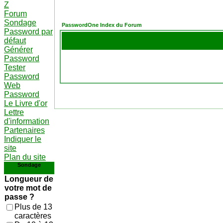
Z
Forum
Sondage
PasswordOne Index du Forum
Password par
défaut
Générer
Password
Tester
Password
Web
Password
Le Livre d'or
Lettre
d'information
Partenaires
Indiquer le
site
Plan du site
Sondage
Longueur de
votre mot de
passe ?
Plus de 13
caractères