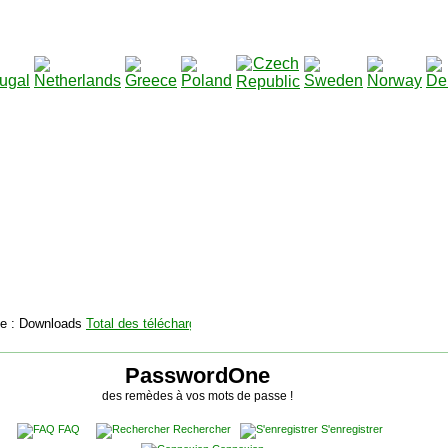
2115129
Total des téléchargements
:
|
Total des fichiers à té
PasswordOne
des remèdes à vos mots de passe !
FAQ
Rechercher
S'enregistrer