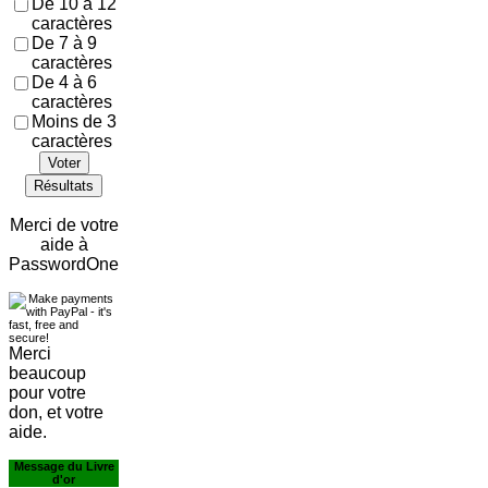
De 10 à 12
caractères
De 7 à 9
caractères
De 4 à 6
caractères
Moins de 3
caractères
Voter
Résultats
Merci de votre
aide à
PasswordOne
Merci
beaucoup
pour votre
don, et votre
aide.
Message du Livre
d'or