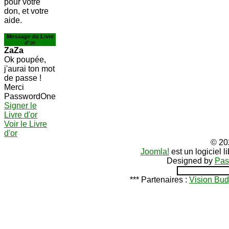
pour votre
don, et votre
aide.
Message du Livre
d'or
ZaZa
Ok poupée,
j'aurai ton mot
de passe !
Merci
PasswordOne
Signer le
Livre d'or
Voir le Livre
d'or
© 20
Joomla!
est un logiciel 
Designed by
Pas
*** Partenaires :
Vision Bud