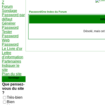
Z
Forum
Sondage
PasswordOne Index du Forum
Password par
défaut
Inf
Générer
Password
Désolé, mais cet 
Tester
Password
Web
Password
Le Livre d'or
Lettre
d'information
Partenaires
Indiquer le
site
Plan du site
Sondage
Que pensez-
vous du site
?
Très-bien
Bien