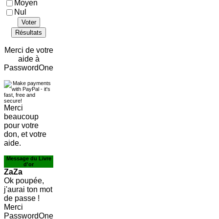
Moyen
Nul
Voter
Résultats
Merci de votre
aide à
PasswordOne
Merci
beaucoup
pour votre
don, et votre
aide.
Message du Livre
d'or
ZaZa
Ok poupée,
j'aurai ton mot
de passe !
Merci
PasswordOne