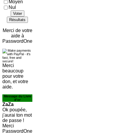
Moyen
Nul
Voter
Résultats
Merci de votre
aide à
PasswordOne
Merci
beaucoup
pour votre
don, et votre
aide.
Message du Livre
d'or
ZaZa
Ok poupée,
j'aurai ton mot
de passe !
Merci
PasswordOne