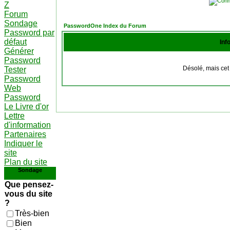
Z
Forum
Sondage
PasswordOne Index du Forum
Password par
défaut
Inf
Générer
Password
Désolé, mais cet 
Tester
Password
Web
Password
Le Livre d'or
Lettre
d'information
Partenaires
Indiquer le
site
Plan du site
Sondage
Que pensez-
vous du site
?
Très-bien
Bien