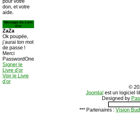
pour votre
don, et votre
aide.
Message du Livre
d'or
ZaZa
Ok poupée,
j'aurai ton mot
de passe !
Merci
PasswordOne
Signer le
Livre d'or
Voir le Livre
d'or
© 20
Joomla!
est un logiciel 
Designed by
Pas
*** Partenaires :
Vision Bud