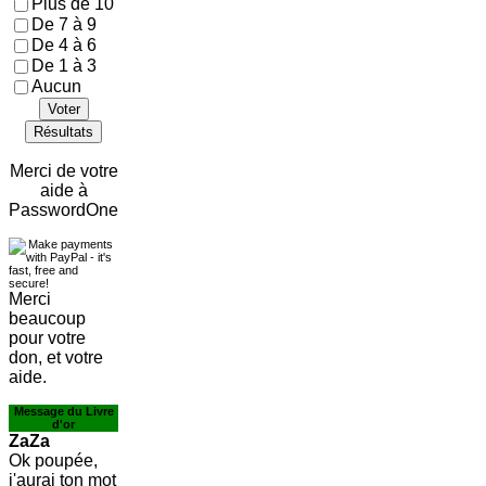
Plus de 10
De 7 à 9
De 4 à 6
De 1 à 3
Aucun
Voter
Résultats
Merci de votre
aide à
PasswordOne
Merci
beaucoup
pour votre
don, et votre
aide.
Message du Livre
d'or
ZaZa
Ok poupée,
j'aurai ton mot