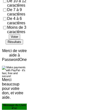
De 10 à 12
caractères
De 7 à 9
caractères
De 4 à 6
caractères
Moins de 3
caractères
Voter
Résultats
Merci de votre
aide à
PasswordOne
Merci
beaucoup
pour votre
don, et votre
aide.
Message du Livre
d'or